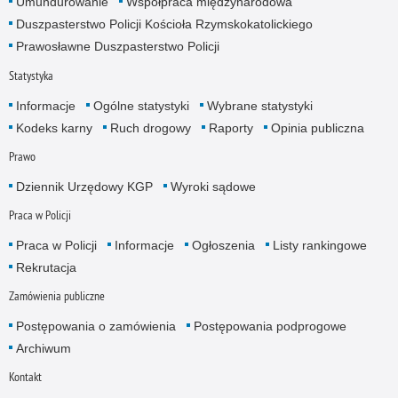
Umundurowanie
Współpraca międzynarodowa
Duszpasterstwo Policji Kościoła Rzymskokatolickiego
Prawosławne Duszpasterstwo Policji
Statystyka
Informacje
Ogólne statystyki
Wybrane statystyki
Kodeks karny
Ruch drogowy
Raporty
Opinia publiczna
Prawo
Dziennik Urzędowy KGP
Wyroki sądowe
Praca w Policji
Praca w Policji
Informacje
Ogłoszenia
Listy rankingowe
Rekrutacja
Zamówienia publiczne
Postępowania o zamówienia
Postępowania podprogowe
Archiwum
Kontakt