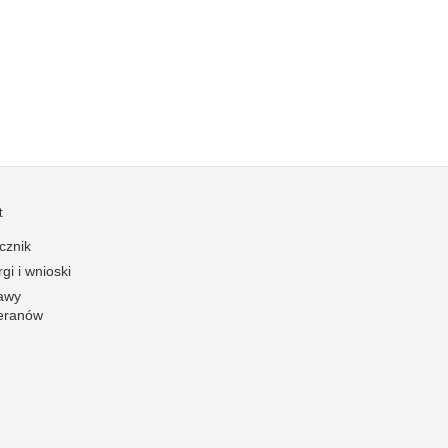
Kradzieże z włamaniem
Kultura
Logistyka, wyposażenie
Materiały wybuchowe
Nagrodzeni policjanci
Napady na banki
Napady na taksówkarzy
t
Napady na tiry
cznik
Nielegalny handel farmaceutykami
gi i wnioski
Nietrzeźwi kierujący
awy
eranów
Nietrzeźwi opiekunowie
Nietrzeźwi pracownicy
Niszczenie mienia
Nowoczesne technologie w pracy Policji
Odpowiedzialność majątkowa Policji