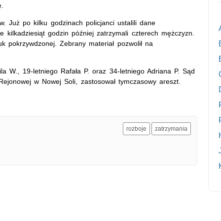
ę.
 Już po kilku godzinach policjanci ustalili dane
 kilkadziesiąt godzin później zatrzymali czterech mężczyzn.
uk pokrzywdzonej. Zebrany materiał pozwolił na
a W., 19-letniego Rafała P. oraz 34-letniego Adriana P. Sąd
Rejonowej w Nowej Soli, zastosował tymczasowy areszt.
rozboje
zatrzymania