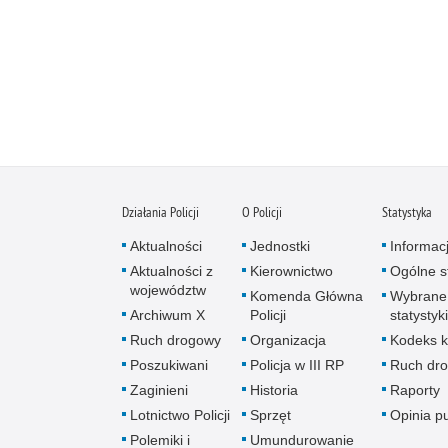
Działania Policji
O Policji
Statystyka
Aktualności
Jednostki
Informac
Aktualności z
Kierownictwo
Ogólne st
województw
Komenda Główna
Wybrane
Archiwum X
Policji
statystyki
Ruch drogowy
Organizacja
Kodeks k
Poszukiwani
Policja w III RP
Ruch dr
Zaginieni
Historia
Raporty
Lotnictwo Policji
Sprzęt
Opinia p
Polemiki i
Umundurowanie