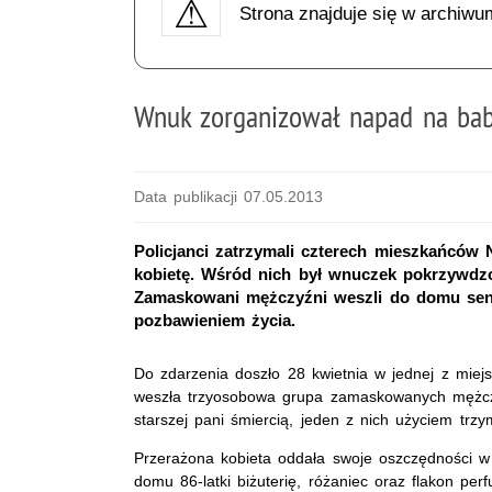
Strona znajduje się w archiwu
Wnuk zorganizował napad na bab
Data publikacji 07.05.2013
Policjanci zatrzymali czterech mieszkańców N
kobietę. Wśród nich był wnuczek pokrzywdzo
Zamaskowani mężczyźni weszli do domu senior
pozbawieniem życia.
Do zdarzenia doszło 28 kwietnia w jednej z miej
weszła trzyosobowa grupa zamaskowanych mężczy
starszej pani śmiercią, jeden z nich użyciem trz
Przerażona kobieta oddała swoje oszczędności w 
domu 86-latki biżuterię, różaniec oraz flakon per