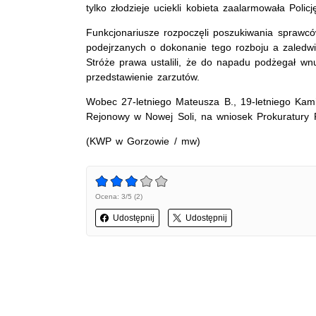
tylko złodzieje uciekli kobieta zaalarmowała Policj
Funkcjonariusze rozpoczęli poszukiwania sprawców.
podejrzanych o dokonanie tego rozboju a zaledwie
Stróże prawa ustalili, że do napadu podżegał wn
przedstawienie zarzutów.
Wobec 27-letniego Mateusza B., 19-letniego Kamil
Rejonowy w Nowej Soli, na wniosek Prokuratury 
(KWP w Gorzowie / mw)
Ocena: 3/5 (2)
Udostępnij
Udostępnij