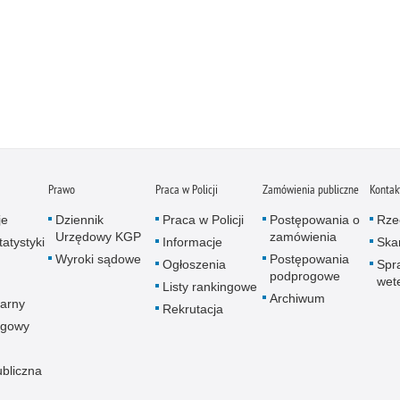
Prawo
Praca w Policji
Zamówienia publiczne
Kontak
je
Dziennik
Praca w Policji
Postępowania o
Rze
Urzędowy KGP
zamówienia
atystyki
Informacje
Skar
Wyroki sądowe
Postępowania
Ogłoszenia
Spr
podprogowe
wet
Listy rankingowe
Archiwum
arny
Rekrutacja
ogowy
ubliczna