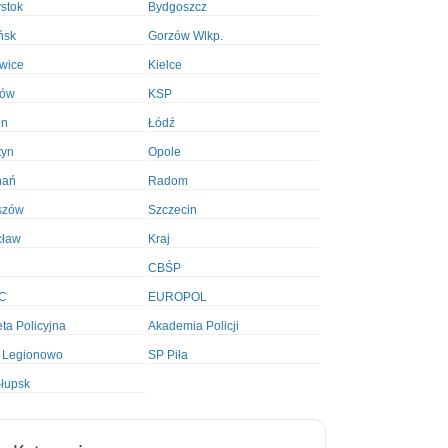
ystok
Bydgoszcz
ńsk
Gorzów Wlkp.
wice
Kielce
ków
KSP
in
Łódź
tyn
Opole
nań
Radom
szów
Szczecin
cław
Kraj
CBŚP
C
EUROPOL
ta Policyjna
Akademia Policji
 Legionowo
SP Piła
łupsk