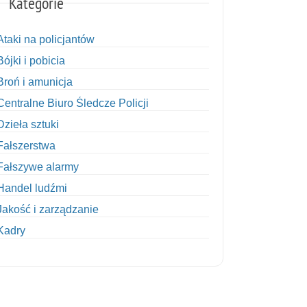
Kategorie
Ataki na policjantów
Bójki i pobicia
Broń i amunicja
Centralne Biuro Śledcze Policji
Dzieła sztuki
Fałszerstwa
Fałszywe alarmy
Handel ludźmi
Jakość i zarządzanie
Kadry
Kobiety w Policji
Korupcja
Kradzież