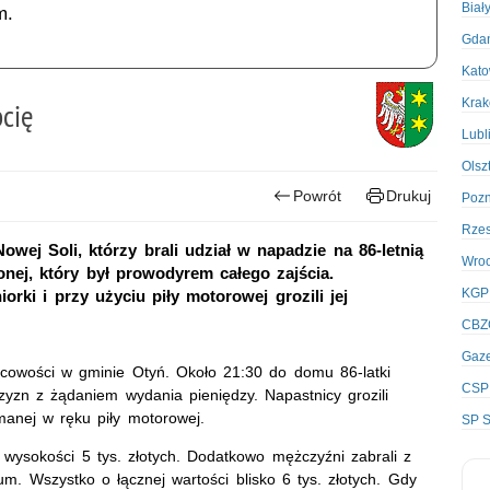
Biał
m.
Gda
Kato
Kra
cię
Lubl
Olsz
Powrót
Drukuj
Poz
Rze
owej Soli, którzy brali udział w napadzie na 86-letnią
Wro
nej, który był prowodyrem całego zajścia.
KGP
ki i przy użyciu piły motorowej grozili jej
CBZ
Gaze
scowości w gminie Otyń. Około 21:30 do domu 86-latki
CSP
zn z żądaniem wydania pieniędzy. Napastnicy grozili
ymanej w ręku piły motorowej.
SP S
wysokości 5 tys. złotych. Dodatkowo mężczyźni zabrali z
fum. Wszystko o łącznej wartości blisko 6 tys. złotych. Gdy