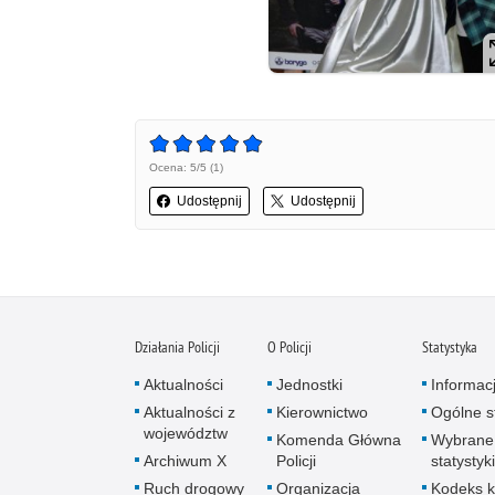
Ocena: 5/5 (1)
Udostępnij
Udostępnij
Działania Policji
O Policji
Statystyka
Aktualności
Jednostki
Informac
Aktualności z
Kierownictwo
Ogólne st
województw
Komenda Główna
Wybrane
Archiwum X
Policji
statystyki
Ruch drogowy
Organizacja
Kodeks k