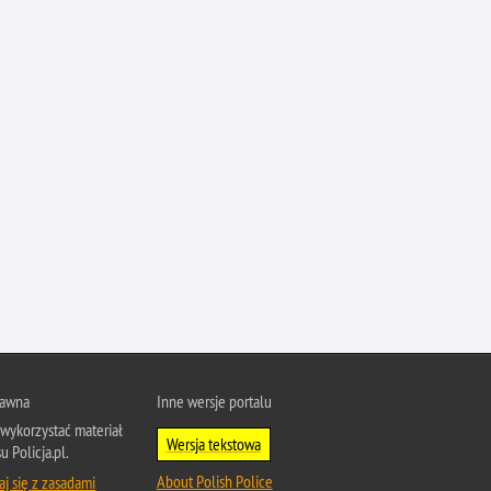
Profanacje, zbeszczeszczania
Profilaktyka
Przemoc domowa
Przemoc w szkole
Przemyt
Przestępczość alkoholowa
Przestępczość bankowa i kredytowa
Przestępczość cudzoziemców
Przestępczość farmaceutyczna
Przestępczość gospodarcza
Przestępczość internetowa
Przestępczość komputerowa
rawna
Inne wersje portalu
Przestępczość kryminalna
wykorzystać materiał
Wersja tekstowa
u Policja.pl.
Przestępczość międzynarodowa
About Polish Police
j się z zasadami