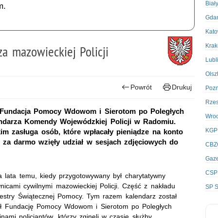
Biał
m.
Gda
Kato
Kra
a mazowieckiej Policji
Lubl
Olsz
Powrót
Drukuj
Poz
Rze
o Fundacja Pomocy Wdowom i Sierotom po Poległych
Wro
lendarza Komendy Wojewódzkiej Policji w Radomiu.
KGP
m zasługa osób, które wpłacały pieniądze na konto
re za darmo wzięły udział w sesjach zdjęciowych do
CBZ
Gaze
CSP
a lata temu, kiedy przygotowywany był charytatywny
wnicami cywilnymi mazowieckiej Policji. Część z nakładu
SP S
iestry Świątecznej Pomocy. Tym razem kalendarz został
arł Fundację Pomocy Wdowom i Sierotom po Poległych
inami policjantów, którzy zginęli w czasie służby.