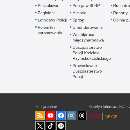
Poszukiwani
Policja w III RP
Ruch dr
Zaginieni
Historia
Raporty
Lotnictwo Policji
Sprzęt
Opinia p
Polemiki i
Umundurowanie
sprostowania
Współpraca
międzynarodowa
Duszpasterstwo
Policji Kościoła
Rzymskokatolickiego
Prawosławne
Duszpasterstwo
Policji
Policja
online
Biuletyn Informacji Public
BIP KGP