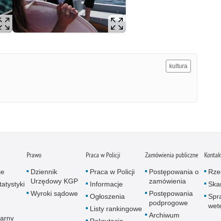
kultura
Prawo
Praca w Policji
Zamówienia publiczne
Kontak
je
Dziennik
Praca w Policji
Postępowania o
Rze
Urzędowy KGP
zamówienia
atystyki
Informacje
Skar
Wyroki sądowe
Postępowania
Ogłoszenia
Spr
podprogowe
wet
Listy rankingowe
Archiwum
arny
Rekrutacja