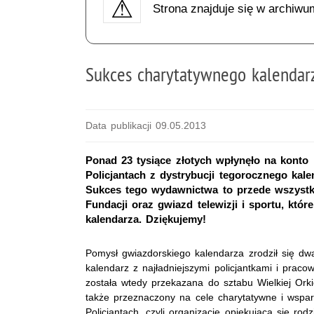
Strona znajduje się w archiwu
Sukces charytatywnego kalendarz
Data publikacji 09.05.2013
Ponad 23 tysiące złotych wpłynęło na kont
Policjantach z dystrybucji tegorocznego ka
Sukces tego wydawnictwa to przede wszystki
Fundacji oraz gwiazd telewizji i sportu, któ
kalendarza. Dziękujemy!
Pomysł gwiazdorskiego kalendarza zrodził się dw
kalendarz z najładniejszymi policjantkami i praco
została wtedy przekazana do sztabu Wielkiej Ork
także przeznaczony na cele charytatywne i wsp
Policjantach, czyli organizację opiekującą się rodz