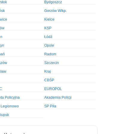
ystok
Bydgoszcz
ńsk
Gorzów Wlkp.
wice
Kielce
ków
KSP
in
Łódź
tyn
Opole
nań
Radom
szów
Szczecin
cław
Kraj
CBŚP
C
EUROPOL
ta Policyjna
Akademia Policji
 Legionowo
SP Piła
łupsk