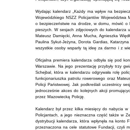
Wydając kalendarz „Każdy ma wpływ na bezpiecze
Wojewódzkiego NSZZ Policjantów Województwa M
o bezpieczeństwie na drodze, w domu, mówić o be
pieszych. W sesjach zdjęciowych do kalendarza u
Mateusz Damięcki, Anna Mucha, Agnieszka Więdło
Paulina Sykut-Jeżyna, Dorota Gardias, Katarzyna
wszystkie osoby wsparły tą ideę za darmo i z wie
Oficjalna premiera kalendarza odbyła się pod ko
Warszawie. Na jego prezentację przybyły trzy gw
Schejbal, która w kalendarzu odgrywała rolę polic
funkcjonariuszka patrolu rowerowego oraz Mateusz
Policji Państwowej. Jak podkreślali uczestnicy ses
jednocześnie akces do kolejnych akcji promując
przez Mazowiecką Policję.
Kalendarz był przez kilka miesięcy do nabycia 
Policjantach, a jego nieznaczna część także w
dystrybucji kalendarza, która wpłynęła na konto F
przeznaczona na cele statutowe Fundacji, czyli m