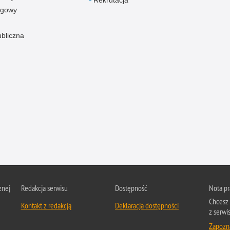
ogowy
ubliczna
znej
Redakcja serwisu
Dostępność
Nota p
Chcesz 
Kontakt z redakcją
Deklaracja dostępności
z serwis
Zapozna