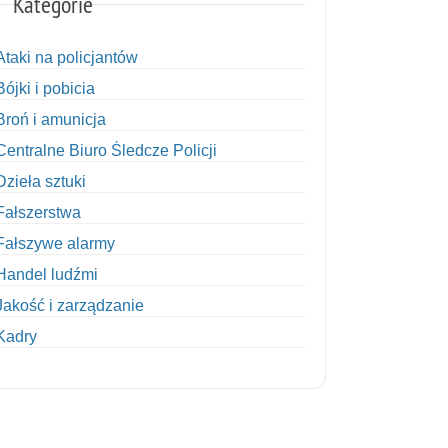
Kategorie
Ataki na policjantów
Bójki i pobicia
Broń i amunicja
Centralne Biuro Śledcze Policji
Dzieła sztuki
Fałszerstwa
Fałszywe alarmy
Handel ludźmi
Jakość i zarządzanie
Kadry
Kobiety w Policji
Korupcja
Kradzież