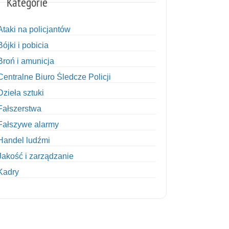
Kategorie
Ataki na policjantów
Bójki i pobicia
Broń i amunicja
Centralne Biuro Śledcze Policji
Dzieła sztuki
Fałszerstwa
Fałszywe alarmy
Handel ludźmi
Jakość i zarządzanie
Kadry
Kobiety w Policji
Korupcja
Kradzież