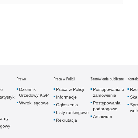
Prawo
Praca w Policji
Zamówienia publiczne
Kontak
je
Dziennik
Praca w Policji
Postępowania o
Rze
Urzędowy KGP
zamówienia
atystyki
Informacje
Skar
Wyroki sądowe
Postępowania
Ogłoszenia
Spr
podprogowe
wet
Listy rankingowe
Archiwum
arny
Rekrutacja
ogowy