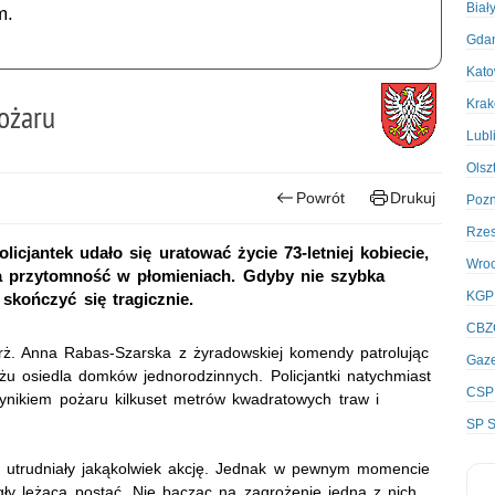
Biał
m.
Gda
Kato
Kra
pożaru
Lubl
Olsz
Powrót
Drukuj
Poz
Rze
icjantek udało się uratować życie 73-letniej kobiecie,
Wro
iła przytomność w płomieniach. Gdyby nie szybka
KGP
skończyć się tragicznie.
CBZ
ierż. Anna Rabas-Szarska z żyradowskiej komendy patrolując
Gaze
żu osiedla domków jednorodzinnych. Policjantki natychmiast
CSP
wynikiem pożaru kilkuset metrów kwadratowych traw i
SP S
 utrudniały jakąkolwiek akcję. Jednak w pewnym momencie
ły leżącą postać. Nie bacząc na zagrożenie jedna z nich