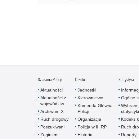
Działania Policji
O Policji
Statystyka
Aktualności
Jednostki
Informac
Aktualności z
Kierownictwo
Ogólne st
województw
Komenda Główna
Wybrane
Archiwum X
Policji
statystyki
Ruch drogowy
Organizacja
Kodeks k
Poszukiwani
Policja w III RP
Ruch dr
Zaginieni
Historia
Raporty