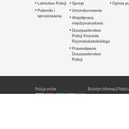
Lotnictwo Policji
Sprzęt
Opinia p
Polemiki i
Umundurowanie
sprostowania
Współpraca
międzynarodowa
Duszpasterstwo
Policji Kościoła
Rzymskokatolickiego
Prawosławne
Duszpasterstwo
Policji
Policja
online
Biuletyn Informacji Public
BIP KGP