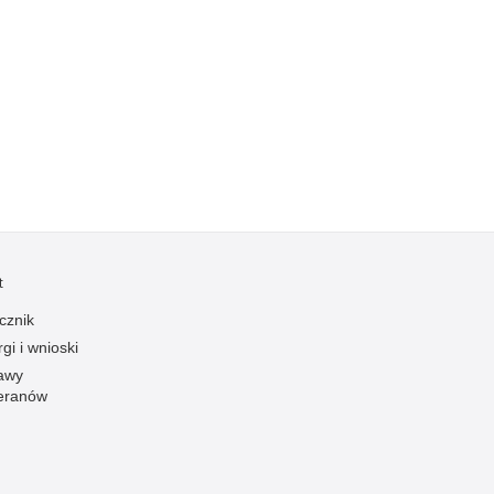
Kradzieże z włamaniem
Kultura
Logistyka, wyposażenie
Materiały wybuchowe
Nagrodzeni policjanci
Napady na banki
Napady na taksówkarzy
Napady na tiry
t
Nielegalny handel farmaceutykami
cznik
Nietrzeźwi kierujący
gi i wnioski
Nietrzeźwi opiekunowie
awy
Nietrzeźwi pracownicy
eranów
Niszczenie mienia
Nowoczesne technologie w pracy Policji
Odpowiedzialność majątkowa Policji