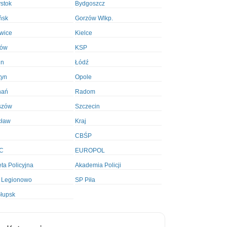
ystok
Bydgoszcz
ńsk
Gorzów Wlkp.
wice
Kielce
ków
KSP
in
Łódź
tyn
Opole
nań
Radom
szów
Szczecin
cław
Kraj
CBŚP
C
EUROPOL
ta Policyjna
Akademia Policji
 Legionowo
SP Piła
łupsk