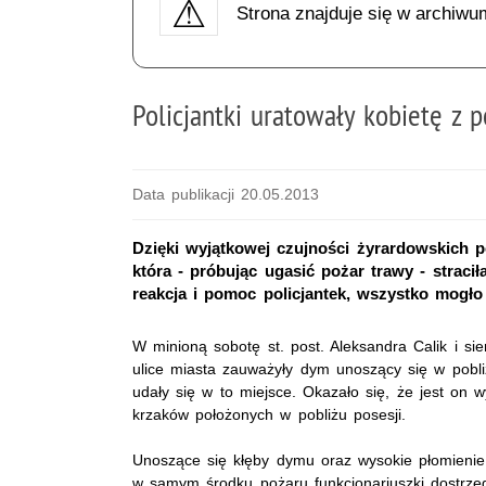
Strona znajduje się w archiwu
Policjantki uratowały kobietę z 
Data publikacji 20.05.2013
Dzięki wyjątkowej czujności żyrardowskich pol
która - próbując ugasić pożar trawy - strac
reakcja i pomoc policjantek, wszystko mogło 
W minioną sobotę st. post. Aleksandra Calik i s
ulice miasta zauważyły dym unoszący się w pobli
udały się w to miejsce. Okazało się, że jest on 
krzaków położonych w pobliżu posesji.
Unoszące się kłęby dymu oraz wysokie płomienie
w samym środku pożaru funkcjonariuszki dostrzeg