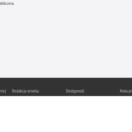
ubliczna
znej
Redakcja serwisu
Dostępność
Nota p
Chcesz 
Kontakt z redakcją
Deklaracja dostępności
z serwis
Zapozna
Polityk