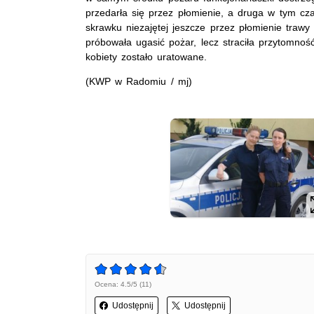
przedarła się przez płomienie, a druga w tym cz
skrawku niezajętej jeszcze przez płomienie trawy 
próbowała ugasić pożar, lecz straciła przytomność.
kobiety zostało uratowane.
(KWP w Radomiu / mj)
Ocena: 4.5/5 (11)
Udostępnij
Udostępnij