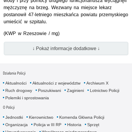
wody i przy pomocy drugiego funkcjonariusza wyciągnęli
mężczyznę na brzeg. Wezwany na miejsce lekarz
postanowił 47-letniego mieszkańca powiatu przemyskiego
umieścić w szpitalu.
(KWP w Rzeszowie / mg)
↓ Pokaż informacje dodatkowe ↓
Działania Policji
Aktualności
Aktualności z województw
Archiwum X
Ruch drogowy
Poszukiwani
Zaginieni
Lotnictwo Policji
Polemiki i sprostowania
O Policji
Jednostki
Kierownictwo
Komenda Główna Policji
Organizacja
Policja w III RP
Historia
Sprzęt
Umundurowanie
Współpraca międzynarodowa