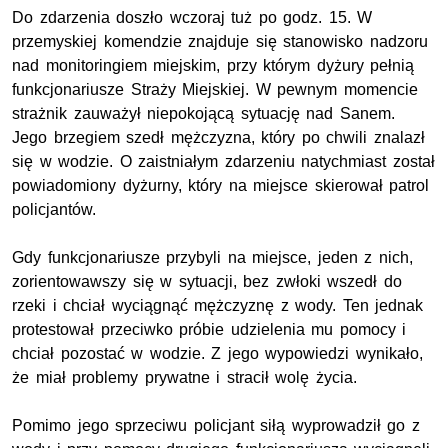
Do zdarzenia doszło wczoraj tuż po godz. 15. W
przemyskiej komendzie znajduje się stanowisko nadzoru
nad monitoringiem miejskim, przy którym dyżury pełnią
funkcjonariusze Straży Miejskiej. W pewnym momencie
strażnik zauważył niepokojącą sytuację nad Sanem.
Jego brzegiem szedł mężczyzna, który po chwili znalazł
się w wodzie. O zaistniałym zdarzeniu natychmiast został
powiadomiony dyżurny, który na miejsce skierował patrol
policjantów.
Gdy funkcjonariusze przybyli na miejsce, jeden z nich,
zorientowawszy się w sytuacji, bez zwłoki wszedł do
rzeki i chciał wyciągnąć mężczyznę z wody. Ten jednak
protestował przeciwko próbie udzielenia mu pomocy i
chciał pozostać w wodzie. Z jego wypowiedzi wynikało,
że miał problemy prywatne i stracił wolę życia.
Pomimo jego sprzeciwu policjant siłą wyprowadził go z