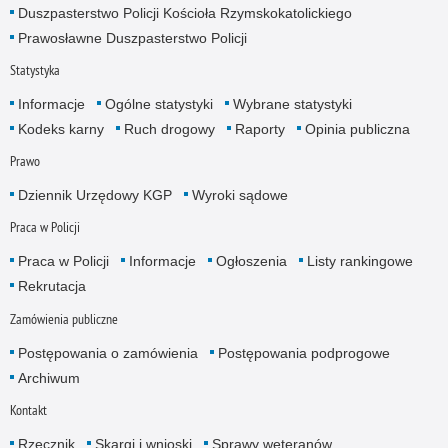
Duszpasterstwo Policji Kościoła Rzymskokatolickiego
Prawosławne Duszpasterstwo Policji
Statystyka
Informacje
Ogólne statystyki
Wybrane statystyki
Kodeks karny
Ruch drogowy
Raporty
Opinia publiczna
Prawo
Dziennik Urzędowy KGP
Wyroki sądowe
Praca w Policji
Praca w Policji
Informacje
Ogłoszenia
Listy rankingowe
Rekrutacja
Zamówienia publiczne
Postępowania o zamówienia
Postępowania podprogowe
Archiwum
Kontakt
Rzecznik
Skargi i wnioski
Sprawy weteranów