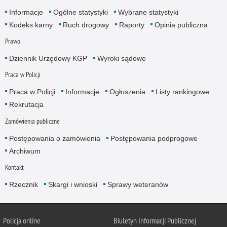
Informacje
Ogólne statystyki
Wybrane statystyki
Kodeks karny
Ruch drogowy
Raporty
Opinia publiczna
Prawo
Dziennik Urzędowy KGP
Wyroki sądowe
Praca w Policji
Praca w Policji
Informacje
Ogłoszenia
Listy rankingowe
Rekrutacja
Zamówienia publiczne
Postępowania o zamówienia
Postępowania podprogowe
Archiwum
Kontakt
Rzecznik
Skargi i wnioski
Sprawy weteranów
Policja
online
Biuletyn Informacji Publicznej