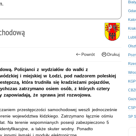
Biał
m.
Gda
Kato
Kra
ochodową
Lubl
Olsz
Powrót
Drukuj
Poz
Rze
ową. Policjanci z wydziałów do walki z
Wro
dzkiej i miejskiej w Łodzi, pod nadzorem poleskiej
KGP
estępczą, która trudniła się kradzieżami pojazdów,
tychczas zatrzymano osiem osób, z których cztery
CBZ
y zapowiadają, że sprawa jest rozwojowa.
Gaze
CSP
lczaniem przestępczości samochodowej weszli jednocześnie
erenie województwa łódzkiego. Zatrzymano łącznie ośmiu
SP S
at. Na terenie wspomnianych posesji zabezpieczono 5
dentyfikacyjne, a także skuter wodny. Ponadto
y innymi łamaki i moduły elektroniczne.