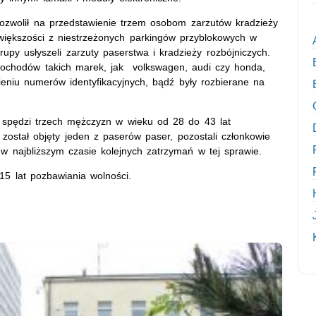
zwolił na przedstawienie trzem osobom zarzutów kradzieży
 większości z niestrzeżonych parkingów przyblokowych w
rupy usłyszeli zarzuty paserstwa i kradzieży rozbójniczych.
mochodów takich marek, jak volkswagen, audi czy honda,
ieniu numerów identyfikacyjnych, bądź były rozbierane na
ie spędzi trzech mężczyzn w wieku od 28 do 43 lat
został objęty jeden z paserów paser, pozostali członkowie
 w najbliższym czasie kolejnych zatrzymań w tej sprawie.
5 lat pozbawiania wolności.