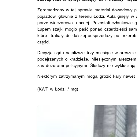
Zgromadzony w tej sprawie materiał dowodowy po
pojazdów, głównie z terenu Łodzi. Auta ginęły w
porze wieczorowo- nocnej. Pozostali członkowie g
Łupem szajki mogło paść ponad czterdzieści sa
które trafiały do dalszej odsprzedaży po przerob
części.
Decyzją sądu najbliższe trzy miesiące w areszc
podejrzanych o kradzieże. Miesięcznym aresztem 
zaś dozorami policyjnymi. Śledczy nie wykluczają
Niektórym zatrzymanym mogą grozić kary nawet 1
(KWP w Łodzi / mg)