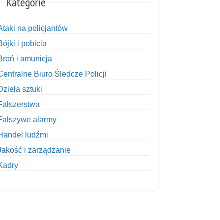
Kategorie
Ataki na policjantów
Bójki i pobicia
Broń i amunicja
Centralne Biuro Śledcze Policji
Dzieła sztuki
Fałszerstwa
Fałszywe alarmy
Handel ludźmi
Jakość i zarządzanie
Kadry
Kobiety w Policji
Korupcja
Kradzież