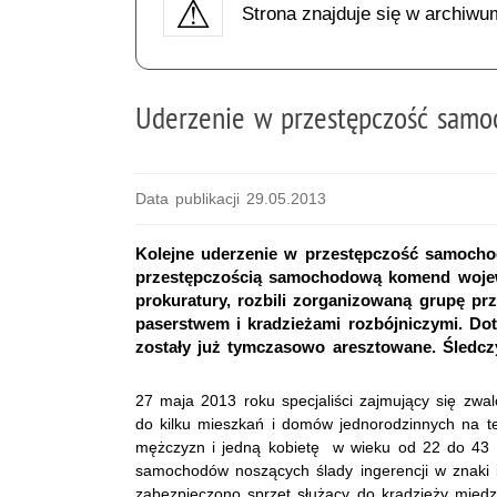
Strona znajduje się w archiwu
Uderzenie w przestępczość sam
Data publikacji 29.05.2013
Kolejne uderzenie w przestępczość samochod
przestępczością samochodową komend wojewó
prokuratury, rozbili zorganizowaną grupę prz
paserstwem i kradzieżami rozbójniczymi. Do
zostały już tymczasowo aresztowane. Śledcz
27 maja 2013 roku specjaliści zajmujący się zwa
do kilku mieszkań i domów jednorodzinnych na t
mężczyzn i jedną kobietę w wieku od 22 do 43 l
samochodów noszących ślady ingerencji w znaki i
zabezpieczono sprzęt służący do kradzieży międz