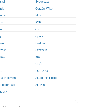
ystok
Bydgoszcz
ńsk
Gorzów Wlkp.
wice
Kielce
ków
KSP
in
Łódź
tyn
Opole
nań
Radom
szów
Szczecin
cław
Kraj
CBŚP
C
EUROPOL
ta Policyjna
Akademia Policji
 Legionowo
SP Piła
łupsk