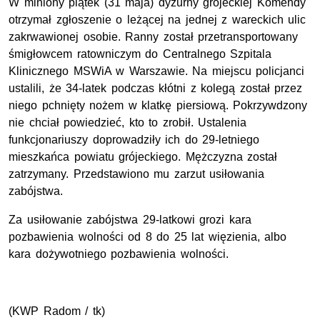
W miniony piątek (31 maja) dyżurny grójeckiej Komendy
otrzymał zgłoszenie o leżącej na jednej z wareckich ulic
zakrwawionej osobie. Ranny został przetransportowany
śmigłowcem ratowniczym do Centralnego Szpitala
Klinicznego MSWiA w Warszawie. Na miejscu policjanci
ustalili, że 34-latek podczas kłótni z kolegą został przez
niego pchnięty nożem w klatkę piersiową. Pokrzywdzony
nie chciał powiedzieć, kto to zrobił. Ustalenia
funkcjonariuszy doprowadziły ich do 29-letniego
mieszkańca powiatu grójeckiego. Mężczyzna został
zatrzymany. Przedstawiono mu zarzut usiłowania
zabójstwa.
Za usiłowanie zabójstwa 29-latkowi grozi kara
pozbawienia wolności od 8 do 25 lat więzienia, albo
kara dożywotniego pozbawienia wolności.
(KWP Radom / tk)