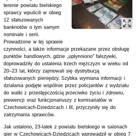
terenie powiatu bielskiego
sprawcy wpuścili w obieg
12 sfałszowanych
banknotów o tym samym
nominale i serii.
Prowadzone w tej sprawie
czynności, a także informacje przekazane przez obsługę
punktów handlowych, gdzie „upłynniono” fałszywki,
doprowadziły do ustalenia trzech mężczyzn w wieku od
20–23 lat, którzy zajmowali się dystrybucją
sfałszowanych pieniędzy. Szybka wymiana informacji i
działania podjęte wspólnie przez policjantów z wydziału
do walki z przestępczością przeciwko życiu i zdrowiu,
prewencji oraz funkcjonariuszy z komisariatów w
Czechowicach-Dziedzicach i III, przyczyniły się do
zatrzymania sprawców.
Jak ustalono, 23-latek z powiatu bielskiego w salonach
gier w Czechowicach-Dziedzicach wprowadził w obieg 7