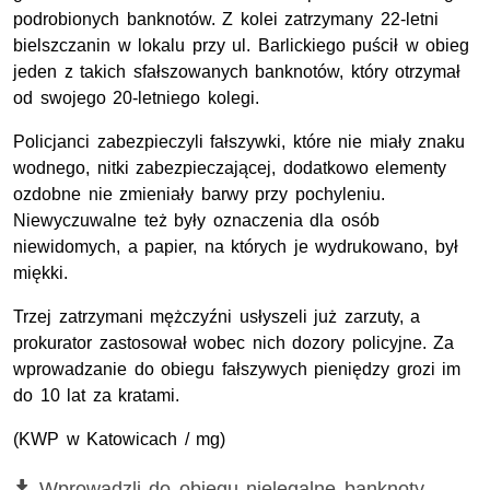
podrobionych banknotów. Z kolei zatrzymany 22-letni
bielszczanin w lokalu przy ul. Barlickiego puścił w obieg
jeden z takich sfałszowanych banknotów, który otrzymał
od swojego 20-letniego kolegi.
Policjanci zabezpieczyli fałszywki, które nie miały znaku
wodnego, nitki zabezpieczającej, dodatkowo elementy
ozdobne nie zmieniały barwy przy pochyleniu.
Niewyczuwalne też były oznaczenia dla osób
niewidomych, a papier, na których je wydrukowano, był
miękki.
Trzej zatrzymani mężczyźni usłyszeli już zarzuty, a
prokurator zastosował wobec nich dozory policyjne. Za
wprowadzanie do obiegu fałszywych pieniędzy grozi im
do 10 lat za kratami.
(KWP w Katowicach / mg)
Film
Wprowadzli do obiegu nielegalne banknoty