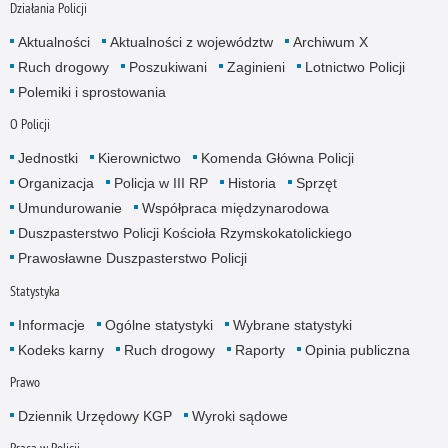
Działania Policji
Aktualności
Aktualności z województw
Archiwum X
Ruch drogowy
Poszukiwani
Zaginieni
Lotnictwo Policji
Polemiki i sprostowania
O Policji
Jednostki
Kierownictwo
Komenda Główna Policji
Organizacja
Policja w III RP
Historia
Sprzęt
Umundurowanie
Współpraca międzynarodowa
Duszpasterstwo Policji Kościoła Rzymskokatolickiego
Prawosławne Duszpasterstwo Policji
Statystyka
Informacje
Ogólne statystyki
Wybrane statystyki
Kodeks karny
Ruch drogowy
Raporty
Opinia publiczna
Prawo
Dziennik Urzędowy KGP
Wyroki sądowe