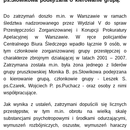
ps.Słowikowa podejrzana o kierowanie grupą.
Do zatrzymań doszło m.in. w Warszawie w ramach
śledztwa nadzorowanego przez Wydział V do spraw
Przestępczości Zorganizowanej i Korupcji Prokuratury
Apelacyjnej w Warszawie. W ręce policjantów
Centralnego Biura Śledczego wpadło łącznie 9 osób, w
tym członkowie zorganizowanej grupy przestępczej o
charakterze zbrojnym działającej w latach 2001 – 2007.
Zatrzymana została m.in. była żona jednego z liderów
grupy pruszkowskiej Monika B. ps.Słowikowa podejrzana
o kierowanie grupą, członkowie grupy - Leszek S.
ps.Czarek, Wojciech P. ps.Puchacz - oraz osoby z nimi
współpracujące.
Jak wynika z ustaleń, zatrzymani dopuścili się licznych
przestępstw, w tym m.in. obrotu na wielką skalę
substancjami psychotropowymi i środkami odurzającymi,
wymuszeń rozbójniczych, oszustw, wymuszeń haraczy