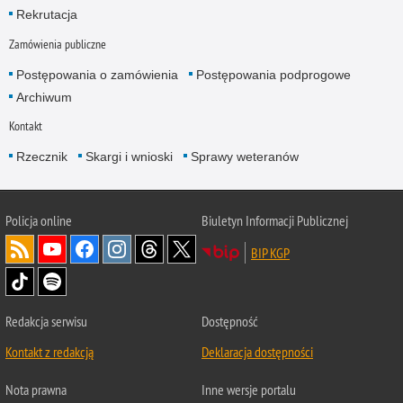
Rekrutacja
Zamówienia publiczne
Postępowania o zamówienia
Postępowania podprogowe
Archiwum
Kontakt
Rzecznik
Skargi i wnioski
Sprawy weteranów
Policja
online
Biuletyn Informacji Publicznej
BIP KGP
Redakcja serwisu
Dostępność
Kontakt z redakcją
Deklaracja dostępności
Nota prawna
Inne wersje portalu