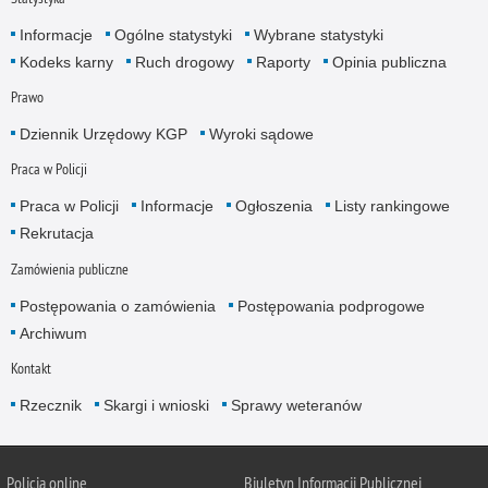
Informacje
Ogólne statystyki
Wybrane statystyki
Kodeks karny
Ruch drogowy
Raporty
Opinia publiczna
Prawo
Dziennik Urzędowy KGP
Wyroki sądowe
Praca w Policji
Praca w Policji
Informacje
Ogłoszenia
Listy rankingowe
Rekrutacja
Zamówienia publiczne
Postępowania o zamówienia
Postępowania podprogowe
Archiwum
Kontakt
Rzecznik
Skargi i wnioski
Sprawy weteranów
Policja
online
Biuletyn Informacji Publicznej