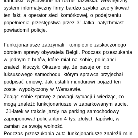
francuski, wystawione na różne nazwiska. Wewnętrzny
system informatyczny firmy bardzo szybko zweryfikował
ten fakt, a operator sieci komórkowej, o podejrzeniu
popełnienia przestępstwa przez 31-latka, natychmiast
powiadomił policję.
Funkcjonariusze zatrzymali kompletnie zaskoczonego
obrotem sprawy obywatela Belgii. Podczas przeszukania
w jednym z butów, które miał na sobie, policjanci
znaleźli kluczyk. Okazało się, że pasuje on do
luksusowego samochodu, którym sprawca przyjechał
podpisać umowę. Jak ustalili mundurowi pojazd ten
został wypożyczony w Warszawie.
Zdając sobie sprawę z powagi sytuacji i wiedząc, co
mogą znaleźć funkcjonariusze w zaparkowanym aucie,
31-latek w trakcie jazdy na parking samochodowy
zaproponował policjantom 4 tys. złotych łapówki, w
zamian za swoją wolność.
Podczas przeszukania auta funkcjonariusze znaleźli m.in.