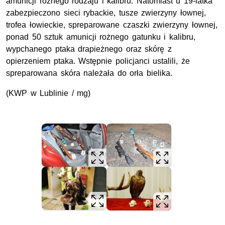
amunicji rożnego rodzaju i kalibru. Natomiast u 19-latka
zabezpieczono sieci rybackie, tusze zwierzyny łownej,
trofea łowieckie, spreparowane czaszki zwierzyny łownej,
ponad 50 sztuk amunicji rożnego gatunku i kalibru,
wypchanego ptaka drapieżnego oraz skórę z
opierzeniem ptaka. Wstępnie policjanci ustalili, że
spreparowana skóra należała do orła bielika.
(KWP w Lublinie / mg)