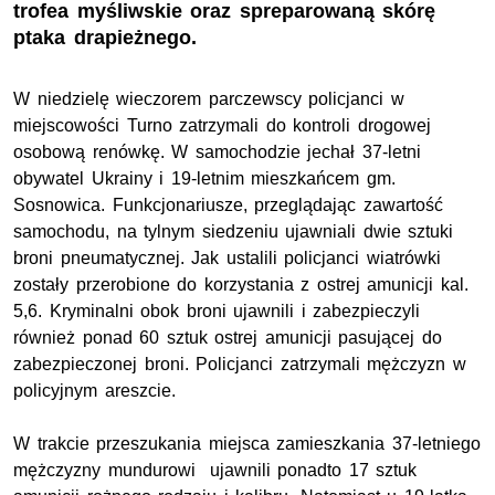
trofea myśliwskie oraz spreparowaną skórę
ptaka drapieżnego.
W niedzielę wieczorem parczewscy policjanci w
miejscowości Turno zatrzymali do kontroli drogowej
osobową renówkę. W samochodzie jechał 37-letni
obywatel Ukrainy i 19-letnim mieszkańcem gm.
Sosnowica. Funkcjonariusze, przeglądając zawartość
samochodu, na tylnym siedzeniu ujawniali dwie sztuki
broni pneumatycznej. Jak ustalili policjanci wiatrówki
zostały przerobione do korzystania z ostrej amunicji kal.
5,6. Kryminalni obok broni ujawnili i zabezpieczyli
również ponad 60 sztuk ostrej amunicji pasującej do
zabezpieczonej broni. Policjanci zatrzymali mężczyzn w
policyjnym areszcie.
W trakcie przeszukania miejsca zamieszkania 37-letniego
mężczyzny mundurowi ujawnili ponadto 17 sztuk