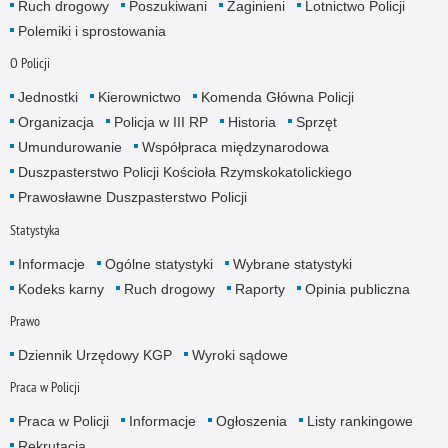
Ruch drogowy
Poszukiwani
Zaginieni
Lotnictwo Policji
Polemiki i sprostowania
O Policji
Jednostki
Kierownictwo
Komenda Główna Policji
Organizacja
Policja w III RP
Historia
Sprzęt
Umundurowanie
Współpraca międzynarodowa
Duszpasterstwo Policji Kościoła Rzymskokatolickiego
Prawosławne Duszpasterstwo Policji
Statystyka
Informacje
Ogólne statystyki
Wybrane statystyki
Kodeks karny
Ruch drogowy
Raporty
Opinia publiczna
Prawo
Dziennik Urzędowy KGP
Wyroki sądowe
Praca w Policji
Praca w Policji
Informacje
Ogłoszenia
Listy rankingowe
Rekrutacja