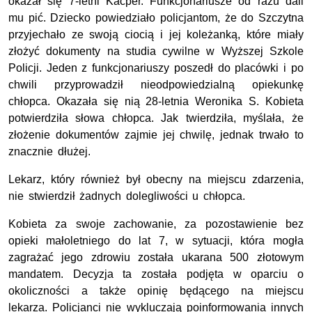
okazał się 7-letni Kacper. Funkcjonariusze od razu dali
mu pić. Dziecko powiedziało policjantom, że do Szczytna
przyjechało ze swoją ciocią i jej koleżanką, które miały
złożyć dokumenty na studia cywilne w Wyższej Szkole
Policji. Jeden z funkcjonariuszy poszedł do placówki i po
chwili przyprowadził nieodpowiedzialną opiekunkę
chłopca. Okazała się nią 28-letnia Weronika S. Kobieta
potwierdziła słowa chłopca. Jak twierdziła, myślała, że
złożenie dokumentów zajmie jej chwilę, jednak trwało to
znacznie dłużej.
Lekarz, który również był obecny na miejscu zdarzenia,
nie stwierdził żadnych dolegliwości u chłopca.
Kobieta za swoje zachowanie, za pozostawienie bez
opieki małoletniego do lat 7, w sytuacji, która mogła
zagrażać jego zdrowiu została ukarana 500 złotowym
mandatem. Decyzja ta została podjęta w oparciu o
okoliczności a także opinię będącego na miejscu
lekarza. Policjanci nie wykluczają poinformowania innych