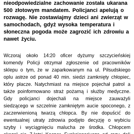
nieodpowiedzialne zachowanie została ukarana
500 złotowym mandatem. Policjanci apelują o
rozwagę. Nie zostawiajmy dzieci ani zwierząt w
samochodach, gdyż wysoka temperatura i
słoneczna pogoda może zagrozić ich zdrowiu a
nawet życiu.
Wczoraj około 14:20 oficer dyżurny szczycieńskiej
komendy Policji otrzymał zgłoszenie od pracowników
sklepu o tym, że w zaparkowanym na ul. Piłsudskiego
oplu astrze od ponad 40 min. siedzi zamknięty chłopiec,
który płacze. Natychmiast na miejsce pojechał patrol a
także poinformowano straż pożarną i służby medyczne.
Gdy policjanci dojechali na miejsce zauważyli
siedzącego w szczelnie zamkniętym aucie spoconego, z
zaczerwienioną twarzą chłopca. By nie dopuścić do
ewentualnej utraty zdrowia podjęto decyzję o wybiciu
szyby i wyciągnięciu malucha ze środka. Chłopcem