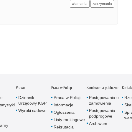
włamania
zatrzymania
Prawo
Praca w Policji
Zamówienia publiczne
Kontak
je
Dziennik
Praca w Policji
Postępowania o
Rze
Urzędowy KGP
zamówienia
atystyki
Informacje
Skar
Wyroki sądowe
Postępowania
Ogłoszenia
Spr
podprogowe
wet
Listy rankingowe
Archiwum
arny
Rekrutacja