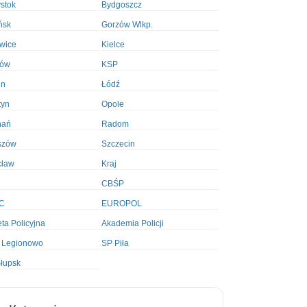
ystok
Bydgoszcz
ńsk
Gorzów Wlkp.
wice
Kielce
ków
KSP
in
Łódź
tyn
Opole
nań
Radom
szów
Szczecin
cław
Kraj
CBŚP
C
EUROPOL
ta Policyjna
Akademia Policji
 Legionowo
SP Piła
łupsk