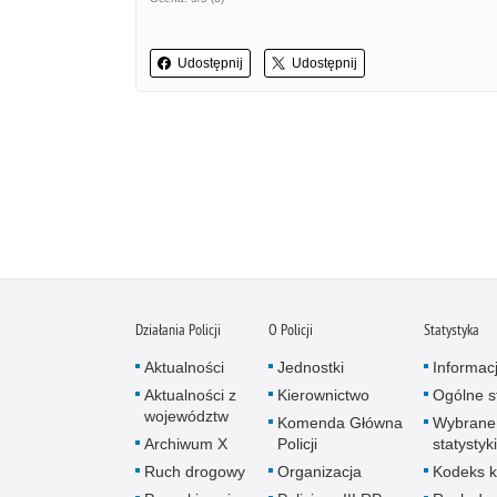
Udostępnij
Udostępnij
Działania Policji
O Policji
Statystyka
Aktualności
Jednostki
Informac
Aktualności z
Kierownictwo
Ogólne st
województw
Komenda Główna
Wybrane
Archiwum X
Policji
statystyki
Ruch drogowy
Organizacja
Kodeks k