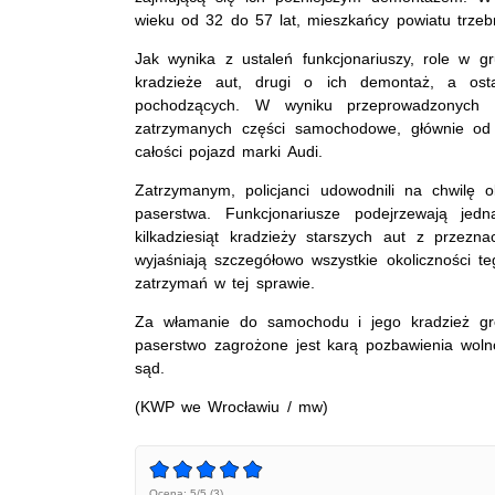
wieku od 32 do 57 lat, mieszkańcy powiatu trzebn
Jak wynika z ustaleń funkcjonariuszy, role w g
kradzieże aut, drugi o ich demontaż, a ost
pochodzących. W wyniku przeprowadzonych dz
zatrzymanych części samochodowe, głównie od
całości pojazd marki Audi.
Zatrzymanym, policjanci udowodnili na chwilę o
paserstwa. Funkcjonariusze podejrzewają j
kilkadziesiąt kradzieży starszych aut z przezn
wyjaśniają szczegółowo wszystkie okoliczności t
zatrzymań w tej sprawie.
Za włamanie do samochodu i jego kradzież gro
paserstwo zagrożone jest karą pozbawienia wolno
sąd.
(KWP we Wrocławiu / mw)
Ocena: 5/5 (3)