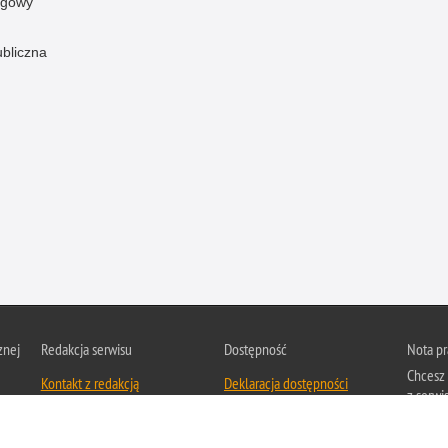
ogowy
ubliczna
znej
Redakcja serwisu
Dostępność
Nota p
Chcesz 
Kontakt z redakcją
Deklaracja dostępności
z serwis
Zapozna