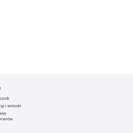
Kradzieże z włamaniem
Kultura
Logistyka, wyposażenie
Materiały wybuchowe
Nagrodzeni policjanci
Napady na banki
Napady na taksówkarzy
Napady na tiry
Nielegalny handel farmaceutykami
Nietrzeźwi kierujący
t
Nietrzeźwi opiekunowie
cznik
Nietrzeźwi pracownicy
gi i wnioski
awy
Niszczenie mienia
eranów
Nowoczesne technologie w pracy Policji
Odpowiedzialność majątkowa Policji