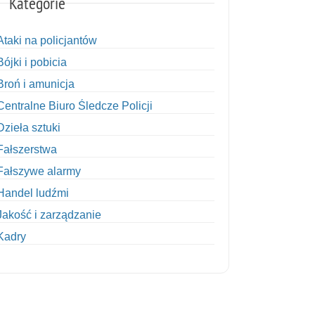
Kategorie
Ataki na policjantów
Bójki i pobicia
Broń i amunicja
Centralne Biuro Śledcze Policji
Dzieła sztuki
Fałszerstwa
Fałszywe alarmy
Handel ludźmi
Jakość i zarządzanie
Kadry
Kobiety w Policji
Korupcja
Kradzież