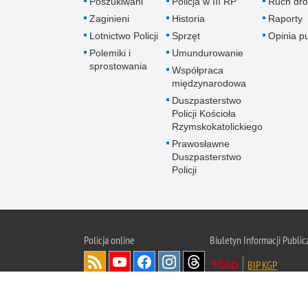
Poszukiwani
Policja w III RP
Ruch dr
Zaginieni
Historia
Raporty
Lotnictwo Policji
Sprzęt
Opinia p
Polemiki i
Umundurowanie
sprostowania
Współpraca
międzynarodowa
Duszpasterstwo
Policji Kościoła
Rzymskokatolickiego
Prawosławne
Duszpasterstwo
Policji
Policja
online
Biuletyn Informacji Public
BIP KGP