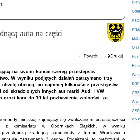
Biał
m.
Gda
Kato
Kra
adnącą auta na części
Lubl
Olsz
Powrót
Drukuj
Poz
Rze
mającą na swoim koncie szereg przestępstw
Wro
two. W wyniku podjętych działań zatrzymano trzy
KGP
 chwilę obecną, co najmniej kilkanaście przestępstw.
i od skradzionych innych aut marki Audi i VW
CBZ
 grozi kara do 10 lat pozbawienia wolności, za
Gaze
CSP
 komendy miejskiej zajmujący się zwalczaniem przestępczości
SP S
ami z komisariatu w Obornikach Śląskich, w wyniku
ę przestępczą kradnącą samochody z terenu Wrocławia i
sprawie zatrzymano 3 osoby. Podejrzani, to mężczyźni w