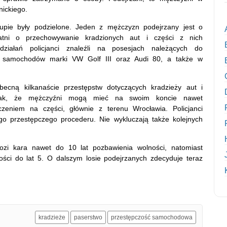
ickiego.
rupie były podzielone. Jeden z mężczyzn podejrzany jest o
atni o przechowywanie kradzionych aut i części z nich
iałań policjanci znaleźli na posesjach należących do
 samochodów marki VW Golf III oraz Audi 80, a także w
becną kilkanaście przestępstw dotyczących kradzieży aut i
ednak, że mężczyźni mogą mieć na swoim koncie nawet
aczeniem na części, głównie z terenu Wrocławia. Policjanci
ego przestępczego procederu. Nie wykluczają także kolejnych
zi kara nawet do 10 lat pozbawienia wolności, natomiast
ści do lat 5. O dalszym losie podejrzanych zdecyduje teraz
kradzieże
paserstwo
przestępczość samochodowa