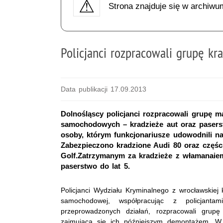
Strona znajduje się w archiwu
Policjanci rozpracowali grupę kr
Data publikacji 17.09.2013
Dolnośląscy policjanci rozpracowali grupę 
samochodowych – kradzieże aut oraz pasers
osoby, którym funkcjonariusze udowodnili na
Zabezpieczono kradzione Audi 80 oraz częśc
Golf.Zatrzymanym za kradzieże z włamanaiem
paserstwo do lat 5.
Policjanci Wydziału Kryminalnego z wrocławskiej
samochodowej, współpracując z policjant
przeprowadzonych działań, rozpracowali grup
zajmującą się ich późniejszym demontażem. W 