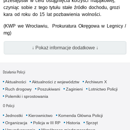
przestępstw w celu osiągnięcia korzyści majątkowej,
czyniąc sobie z tego tytułu stałe źródło dochodu, grozi
kara od roku do 15 lat pozbawienia wolności.
(KWP we Wrocławiu, Prokuratura Okręgowa w Legnicy /
mg)
↓ Pokaż informacje dodatkowe ↓
Działania Policji
Aktualności
Aktualności z województw
Archiwum X
Ruch drogowy
Poszukiwani
Zaginieni
Lotnictwo Policji
Polemiki i sprostowania
O Policji
Jednostki
Kierownictwo
Komenda Główna Policji
Organizacja
Policja w III RP
Historia
Sprzęt
Umundurowanie
Współpraca międzynarodowa