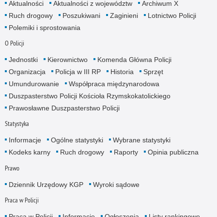
Aktualności
Aktualności z województw
Archiwum X
Ruch drogowy
Poszukiwani
Zaginieni
Lotnictwo Policji
Polemiki i sprostowania
O Policji
Jednostki
Kierownictwo
Komenda Główna Policji
Organizacja
Policja w III RP
Historia
Sprzęt
Umundurowanie
Współpraca międzynarodowa
Duszpasterstwo Policji Kościoła Rzymskokatolickiego
Prawosławne Duszpasterstwo Policji
Statystyka
Informacje
Ogólne statystyki
Wybrane statystyki
Kodeks karny
Ruch drogowy
Raporty
Opinia publiczna
Prawo
Dziennik Urzędowy KGP
Wyroki sądowe
Praca w Policji
Praca w Policji
Informacje
Ogłoszenia
Listy rankingowe