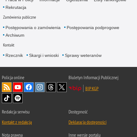
Rekrutacja
Zamówienia publiczne
Postępowania o zamówienia
Postępowania podprogowe
Archiwum
Kontakt
Rzecznik
Skargi i wnioski
Sprawy weteranów
Policja
online
Biuletyn Informacji Publicznej
BIP KGP
Redakcja serwisu
Dostępność
Kontakt z redakcją
Deklaracja dostępności
Nota prawna
Inne wersje portalu