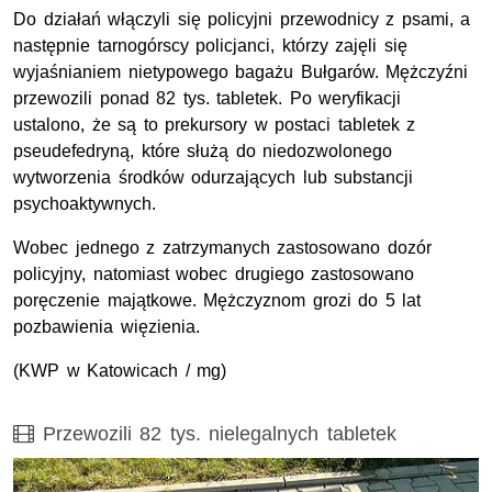
Do działań włączyli się policyjni przewodnicy z psami, a
następnie tarnogórscy policjanci, którzy zajęli się
wyjaśnianiem nietypowego bagażu Bułgarów. Mężczyźni
przewozili ponad 82 tys. tabletek. Po weryfikacji
ustalono, że są to prekursory w postaci tabletek z
pseudefedryną, które służą do niedozwolonego
wytworzenia środków odurzających lub substancji
psychoaktywnych.
Wobec jednego z zatrzymanych zastosowano dozór
policyjny, natomiast wobec drugiego zastosowano
poręczenie majątkowe. Mężczyznom grozi do 5 lat
pozbawienia więzienia.
(KWP w Katowicach / mg)
Film
Przewozili 82 tys. nielegalnych tabletek