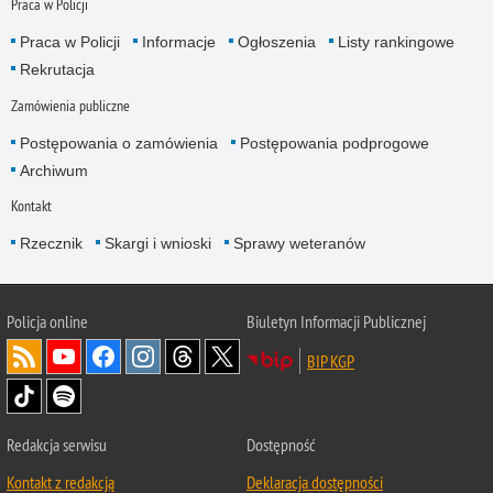
Praca w Policji
Praca w Policji
Informacje
Ogłoszenia
Listy rankingowe
Rekrutacja
Zamówienia publiczne
Postępowania o zamówienia
Postępowania podprogowe
Archiwum
Kontakt
Rzecznik
Skargi i wnioski
Sprawy weteranów
Policja
online
Biuletyn Informacji Publicznej
BIP KGP
Redakcja serwisu
Dostępność
Kontakt z redakcją
Deklaracja dostępności