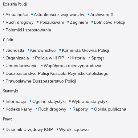
Działania Policji
Aktualności
Aktualności z województw
Archiwum X
Ruch drogowy
Poszukiwani
Zaginieni
Lotnictwo Policji
Polemiki i sprostowania
O Policji
Jednostki
Kierownictwo
Komenda Główna Policji
Organizacja
Policja w III RP
Historia
Sprzęt
Umundurowanie
Współpraca międzynarodowa
Duszpasterstwo Policji Kościoła Rzymskokatolickiego
Prawosławne Duszpasterstwo Policji
Statystyka
Informacje
Ogólne statystyki
Wybrane statystyki
Kodeks karny
Ruch drogowy
Raporty
Opinia publiczna
Prawo
Dziennik Urzędowy KGP
Wyroki sądowe