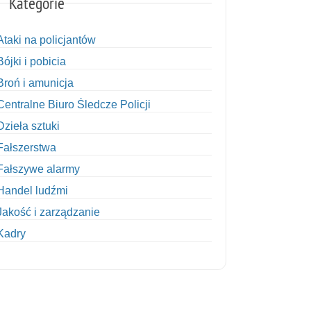
Kategorie
Ataki na policjantów
Bójki i pobicia
Broń i amunicja
Centralne Biuro Śledcze Policji
Dzieła sztuki
Fałszerstwa
Fałszywe alarmy
Handel ludźmi
Jakość i zarządzanie
Kadry
Kobiety w Policji
Korupcja
Kradzież