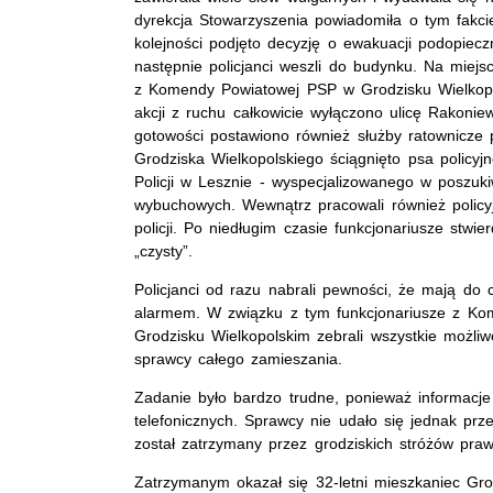
dyrekcja Stowarzyszenia powiadomiła o tym fakcie
kolejności podjęto decyzję o ewakuacji podopiec
następnie policjanci weszli do budynku. Na miejsc
z Komendy Powiatowej PSP w Grodzisku Wielkopo
akcji z ruchu całkowicie wyłączono ulicę Rakoni
gotowości postawiono również służby ratownicze p
Grodziska Wielkopolskiego ściągnięto psa policyj
Policji w Lesznie - wyspecjalizowanego w poszuk
wybuchowych. Wewnątrz pracowali również policyjn
policji. Po niedługim czasie funkcjonariusze stwier
„czysty”.
Policjanci od razu nabrali pewności, że mają do 
alarmem. W związku z tym funkcjonariusze z Kom
Grodzisku Wielkopolskim zebrali wszystkie możliw
sprawcy całego zamieszania.
Zadanie było bardzo trudne, ponieważ informacj
telefonicznych. Sprawcy nie udało się jednak prz
został zatrzymany przez grodziskich stróżów praw
Zatrzymanym okazał się 32-letni mieszkaniec Gro