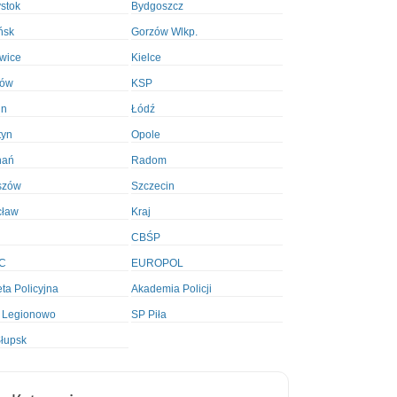
ystok
Bydgoszcz
ńsk
Gorzów Wlkp.
wice
Kielce
ków
KSP
in
Łódź
tyn
Opole
nań
Radom
szów
Szczecin
cław
Kraj
CBŚP
C
EUROPOL
ta Policyjna
Akademia Policji
 Legionowo
SP Piła
łupsk