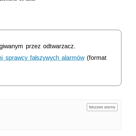
ugiwanym przez odtwarzacz.
ni sprawcy fałszywych alarmów
(format
fałszywe alarmy