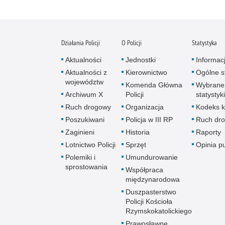
Działania Policji
O Policji
Statystyka
Aktualności
Jednostki
Informac
Aktualności z
Kierownictwo
Ogólne st
województw
Komenda Główna
Wybrane
Archiwum X
Policji
statystyki
Ruch drogowy
Organizacja
Kodeks k
Poszukiwani
Policja w III RP
Ruch dr
Zaginieni
Historia
Raporty
Lotnictwo Policji
Sprzęt
Opinia p
Polemiki i
Umundurowanie
sprostowania
Współpraca
międzynarodowa
Duszpasterstwo
Policji Kościoła
Rzymskokatolickiego
Prawosławne