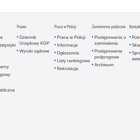
Prawo
Praca w Policji
Zamówienia publiczne
Kontak
je
Dziennik
Praca w Policji
Postępowania o
Rze
Urzędowy KGP
zamówienia
atystyki
Informacje
Skar
Wyroki sądowe
Postępowania
Ogłoszenia
Spr
podprogowe
wet
Listy rankingowe
Archiwum
arny
Rekrutacja
ogowy
ubliczna