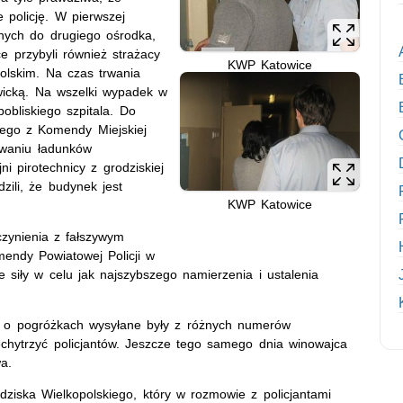
 policję. W pierwszej
znych do drugiego ośrodka,
e przybyli również strażacy
KWP Katowice
lskim. Na czas trwania
ewicką. Na wszelki wypadek w
obliskiego szpitala. Do
nego z Komendy Miejskiej
iwaniu ładunków
i pirotechnicy z grodziskiej
dzili, że budynek jest
KWP Katowice
czynienia z fałszywym
endy Powiatowej Policji w
e siły w celu jak najszybszego namierzenia i ustalenia
e o pogróżkach wysyłane były z różnych numerów
echytrzyć policjantów. Jeszcze tego samego dnia winowajca
a.
dziska Wielkopolskiego, który w rozmowie z policjantami