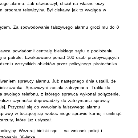
wego alarmu. Jak oświadczył, chciał na własne oczy
m program telewizyjny. Był ciekawy jak to wygląda w
ądem. Za spowodowanie fałszywego alarmu grozi mu do 8
rawca powiadomił centralę bielskiego sądu o podłożeniu
cyjne patrole. Ewakuowano ponad 100 osób przebywających
eniu wszystkich obiektów przez policyjnego pirotechnika
iwaniem sprawcy alarmu. Już następnego dnia ustalili, że
elszczanka. Sprawczyni została zatrzymana. Trafiła do
yła swojego telefonu, z którego sprawca wykonał połączenie,
alsze czynności doprowadziły do zatrzymania sprawcy,
ałej. Przyznał się do wywołania fałszywego alarmu
prawę w toczącej się wobec niego sprawie karnej i uniknąć
rzuty, które już usłyszał.
icyjny. Wczoraj bielski sąd – na wniosek policji i
ztowaniu 36-latka.