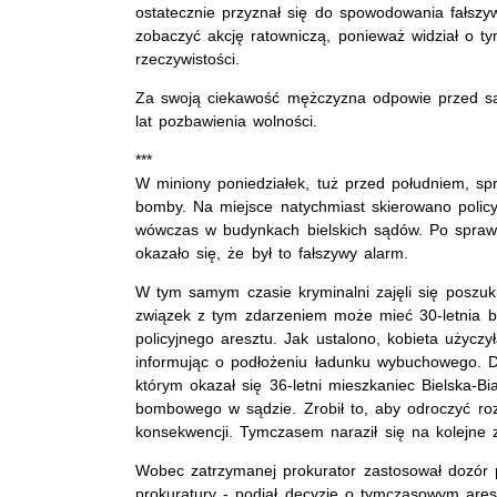
ostatecznie przyznał się do spowodowania fałszy
zobaczyć akcję ratowniczą, ponieważ widział o ty
rzeczywistości.
Za swoją ciekawość mężczyzna odpowie przed s
lat pozbawienia wolności.
***
W miniony poniedziałek, tuż przed południem, sp
bomby. Na miejsce natychmiast skierowano poli
wówczas w budynkach bielskich sądów. Po sprawdz
okazało się, że był to fałszywy alarm.
W tym samym czasie kryminalni zajęli się poszuk
związek z tym zdarzeniem może mieć 30-letnia bi
policyjnego aresztu. Jak ustalono, kobieta użycz
informując o podłożeniu ładunku wybuchowego. D
którym okazał się 36-letni mieszkaniec Bielska-Bi
bombowego w sądzie. Zrobił to, aby odroczyć roz
konsekwencji. Tymczasem naraził się na kolejne za
Wobec zatrzymanej prokurator zastosował dozór pol
prokuratury - podjął decyzję o tymczasowym ares