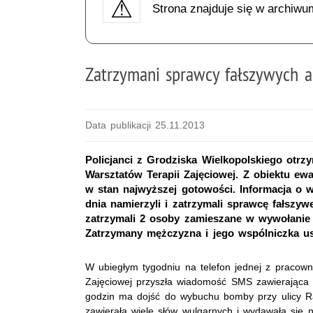
Strona znajduje się w archiwu
Zatrzymani sprawcy fałszywych 
Data publikacji 25.11.2013
Policjanci z Grodziska Wielkopolskiego otr
Warsztatów Terapii Zajęciowej. Z obiektu e
w stan najwyższej gotowości. Informacja o w
dnia namierzyli i zatrzymali sprawcę fałszywe
zatrzymali 2 osoby zamieszane w wywołanie
Zatrzymany mężczyzna i jego wspólniczka usł
W ubiegłym tygodniu na telefon jednej z pracown
Zajęciowej przyszła wiadomość SMS zawierająca i
godzin ma dojść do wybuchu bomby przy ulicy R
zawierała wiele słów wulgarnych i wydawała się n