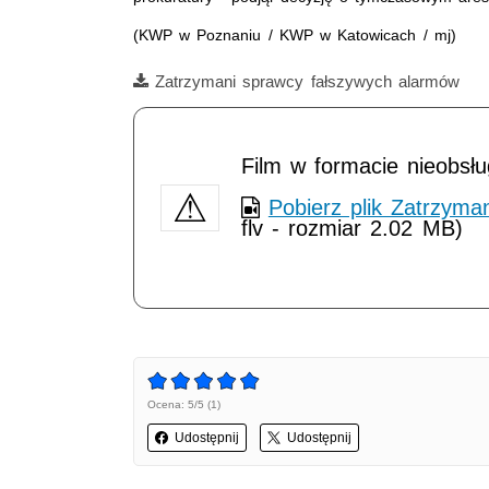
(KWP w Poznaniu / KWP w Katowicach / mj)
Film
Zatrzymani sprawcy fałszywych alarmów
Opis filmu: fałszywe alarmy
Film w formacie nieobsł
Pobierz plik Zatrzyma
flv - rozmiar 2.02 MB)
Ocena: 5/5 (1)
Udostępnij
Udostępnij