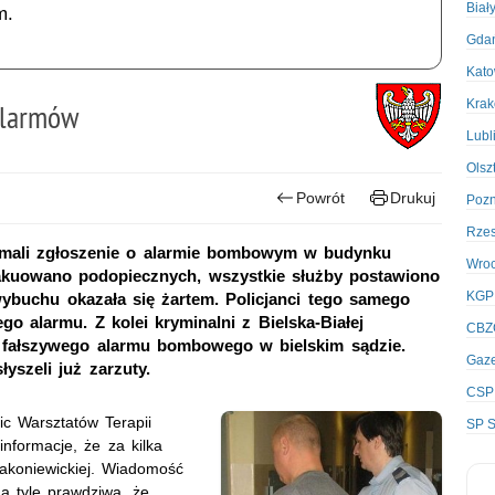
Biał
m.
Gda
Kato
Kra
alarmów
Lubl
Olsz
Powrót
Drukuj
Poz
Rze
zymali zgłoszenie o alarmie bombowym w budynku
Wro
wakuowano podopiecznych, wszystkie służby postawiono
KGP
ybuchu okazała się żartem. Policjanci tego samego
go alarmu. Z kolei kryminalni z Bielska-Białej
CBZ
 fałszywego alarmu bombowego w bielskim sądzie.
Gaze
yszeli już zarzuty.
CSP
ic Warsztatów Terapii
SP S
nformacje, że za kilka
akoniewickiej. Wiadomość
a tyle prawdziwa, że