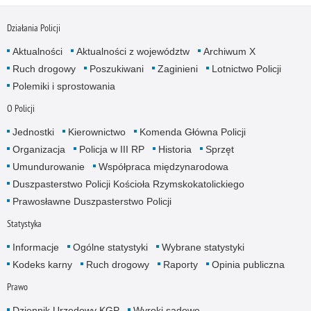
Działania Policji
Aktualności
Aktualności z województw
Archiwum X
Ruch drogowy
Poszukiwani
Zaginieni
Lotnictwo Policji
Polemiki i sprostowania
O Policji
Jednostki
Kierownictwo
Komenda Główna Policji
Organizacja
Policja w III RP
Historia
Sprzęt
Umundurowanie
Współpraca międzynarodowa
Duszpasterstwo Policji Kościoła Rzymskokatolickiego
Prawosławne Duszpasterstwo Policji
Statystyka
Informacje
Ogólne statystyki
Wybrane statystyki
Kodeks karny
Ruch drogowy
Raporty
Opinia publiczna
Prawo
Dziennik Urzędowy KGP
Wyroki sądowe