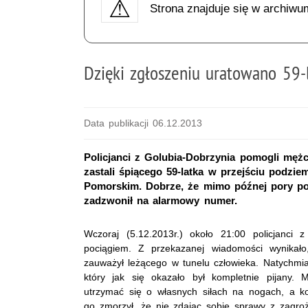
Strona znajduje się w archiwu
Dzięki zgłoszeniu uratowano 59
Data publikacji 06.12.2013
Policjanci z Golubia-Dobrzynia pomogli męż
zastali śpiącego 59-latka w przejściu podz
Pomorskim. Dobrze, że mimo późnej pory po
zadzwonił na alarmowy numer.
Wczoraj (5.12.2013r.) około 21:00 policjanci 
pociągiem. Z przekazanej wiadomości wynikał
zauważył leżącego w tunelu człowieka. Natychmiast
który jak się okazało był kompletnie pijany.
utrzymać się o własnych siłach na nogach, a ko
go zmorzył, że nie zdając sobie sprawy z zagroż