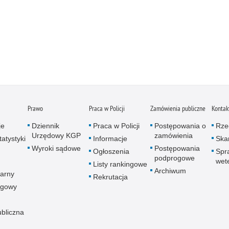
Prawo
Praca w Policji
Zamówienia publiczne
Kontak
je
Dziennik
Praca w Policji
Postępowania o
Rze
Urzędowy KGP
zamówienia
atystyki
Informacje
Skar
Wyroki sądowe
Postępowania
Ogłoszenia
Spr
podprogowe
wet
Listy rankingowe
Archiwum
arny
Rekrutacja
ogowy
ubliczna