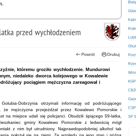
Biał
m.
Gda
Kato
Kra
-latka przed wychłodzeniem
Lubl
Olsz
Powrót
Drukuj
Poz
Rze
czyźnie, któremu groziło wychłodzenie. Mundurowi
Wro
iemnym, niedaleko dworca kolejowego w Kowalewie
KGP
dróżujący pociągiem mężczyzna zareagował i
CBZ
Gaze
z Golubia-Dobrzynia otrzymali informację od podróżującego
CSP
o, że mężczyzna przejeżdżał przez Kowalewo Pomorskie i
 na miejsce udali się policjanci. Obudzili śpiącego 59-latka,
SP S
 Mieszkaniec gminy Kowalewo Pomorskie z ledwością mógł
ntakt z nim był utrudniony. Najprawdopodobniej alkohol tak
enia położył się na ziemi. Ze względu na jego stan i późną