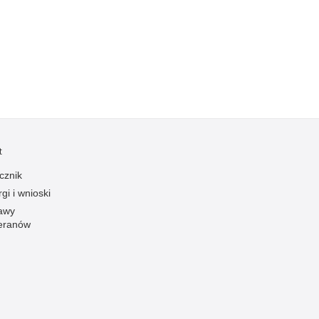
Kradzieże z włamaniem
Kultura
Logistyka, wyposażenie
Materiały wybuchowe
Nagrodzeni policjanci
Napady na banki
Napady na taksówkarzy
t
Napady na tiry
cznik
Nielegalny handel farmaceutykami
gi i wnioski
Nietrzeźwi kierujący
awy
eranów
Nietrzeźwi opiekunowie
Nietrzeźwi pracownicy
Niszczenie mienia
Nowoczesne technologie w pracy Policji
Odpowiedzialność majątkowa Policji