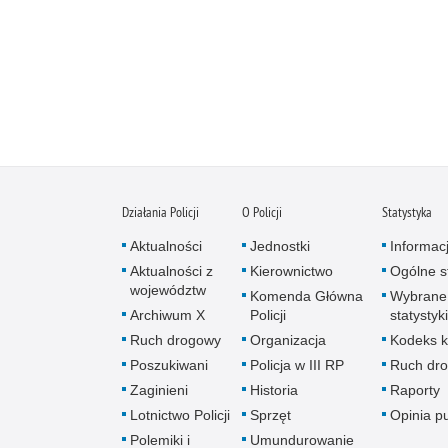
Działania Policji
O Policji
Statystyka
Aktualności
Jednostki
Informac
Aktualności z
Kierownictwo
Ogólne st
województw
Komenda Główna
Wybrane
Archiwum X
Policji
statystyki
Ruch drogowy
Organizacja
Kodeks k
Poszukiwani
Policja w III RP
Ruch dr
Zaginieni
Historia
Raporty
Lotnictwo Policji
Sprzęt
Opinia p
Polemiki i
Umundurowanie