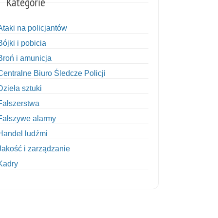
Kategorie
Ataki na policjantów
Bójki i pobicia
Broń i amunicja
Centralne Biuro Śledcze Policji
Dzieła sztuki
Fałszerstwa
Fałszywe alarmy
Handel ludźmi
Jakość i zarządzanie
Kadry
Kobiety w Policji
Korupcja
Kradzież