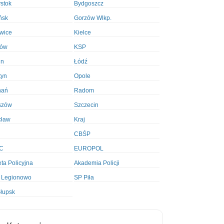
ystok
Bydgoszcz
ńsk
Gorzów Wlkp.
wice
Kielce
ków
KSP
in
Łódź
tyn
Opole
nań
Radom
szów
Szczecin
cław
Kraj
CBŚP
C
EUROPOL
ta Policyjna
Akademia Policji
 Legionowo
SP Piła
łupsk