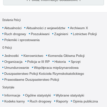
Działania Policji
Aktualności
Aktualności z województw
Archiwum X
Ruch drogowy
Poszukiwani
Zaginieni
Lotnictwo Policji
Polemiki i sprostowania
O Policji
Jednostki
Kierownictwo
Komenda Główna Policji
Organizacja
Policja w III RP
Historia
Sprzęt
Umundurowanie
Współpraca międzynarodowa
Duszpasterstwo Policji Kościoła Rzymskokatolickiego
Prawosławne Duszpasterstwo Policji
Statystyka
Informacje
Ogólne statystyki
Wybrane statystyki
Kodeks karny
Ruch drogowy
Raporty
Opinia publiczna