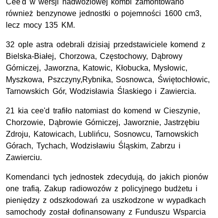
Cee'd w wersji nadwoziowej kombi zamontowano
również benzynowe jednostki o pojemności 1600 cm3,
lecz mocy 135 KM.
32 ople astra odebrali dzisiaj przedstawiciele komend z
Bielska-Białej, Chorzowa, Częstochowy, Dąbrowy
Górniczej, Jaworzna, Katowic, Kłobucka, Mysłowic,
Myszkowa, Pszczyny,Rybnika, Sosnowca, Świętochłowic,
Tarnowskich Gór, Wodzisławia Ślaskiego i Zawiercia.
21 kia cee'd trafiło natomiast do komend w Cieszynie,
Chorzowie, Dąbrowie Górniczej, Jaworznie, Jastrzębiu
Zdroju, Katowicach, Lublińcu, Sosnowcu, Tarnowskich
Górach, Tychach, Wodzisławiu Śląskim, Zabrzu i
Zawierciu.
Komendanci tych jednostek zdecydują, do jakich pionów
one trafią. Zakup radiowozów z policyjnego budżetu i
pieniędzy z odszkodowań za uszkodzone w wypadkach
samochody został dofinansowany z Funduszu Wsparcia