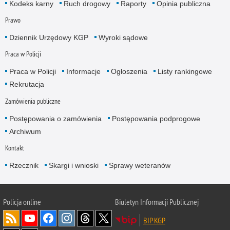
Kodeks karny
Ruch drogowy
Raporty
Opinia publiczna
Prawo
Dziennik Urzędowy KGP
Wyroki sądowe
Praca w Policji
Praca w Policji
Informacje
Ogłoszenia
Listy rankingowe
Rekrutacja
Zamówienia publiczne
Postępowania o zamówienia
Postępowania podprogowe
Archiwum
Kontakt
Rzecznik
Skargi i wnioski
Sprawy weteranów
Policja
online
Biuletyn Informacji Publicznej
BIP KGP