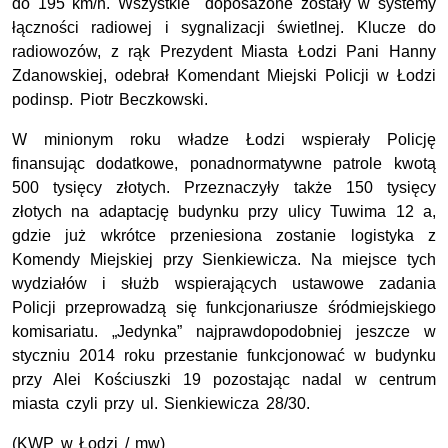
do 195 km/h. Wszystkie doposażone zostały w systemy
łączności radiowej i sygnalizacji świetlnej. Klucze do
radiowozów, z rąk Prezydent Miasta Łodzi Pani Hanny
Zdanowskiej, odebrał Komendant Miejski Policji w Łodzi
podinsp. Piotr Beczkowski.
W minionym roku władze Łodzi wspierały Policję
finansując dodatkowe, ponadnormatywne patrole kwotą
500 tysięcy złotych. Przeznaczyły także 150 tysięcy
złotych na adaptację budynku przy ulicy Tuwima 12 a,
gdzie już wkrótce przeniesiona zostanie logistyka z
Komendy Miejskiej przy Sienkiewicza. Na miejsce tych
wydziałów i służb wspierających ustawowe zadania
Policji przeprowadzą się funkcjonariusze śródmiejskiego
komisariatu. „Jedynka” najprawdopodobniej jeszcze w
styczniu 2014 roku przestanie funkcjonować w budynku
przy Alei Kościuszki 19 pozostając nadal w centrum
miasta czyli przy ul. Sienkiewicza 28/30.
(KWP w Łodzi / mw)