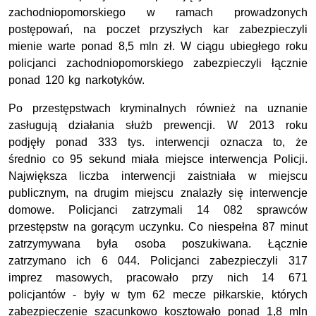
zachodniopomorskiego w ramach prowadzonych
postępowań, na poczet przyszłych kar zabezpieczyli
mienie warte ponad 8,5 mln zł. W ciągu ubiegłego roku
policjanci zachodniopomorskiego zabezpieczyli łącznie
ponad 120 kg narkotyków.
Po przestępstwach kryminalnych również na uznanie
zasługują działania służb prewencji. W 2013 roku
podjęły ponad 333 tys. interwencji oznacza to, że
średnio co 95 sekund miała miejsce interwencja Policji.
Największa liczba interwencji zaistniała w miejscu
publicznym, na drugim miejscu znalazły się interwencje
domowe. Policjanci zatrzymali 14 082 sprawców
przestępstw na gorącym uczynku. Co niespełna 87 minut
zatrzymywana była osoba poszukiwana. Łącznie
zatrzymano ich 6 044. Policjanci zabezpieczyli 317
imprez masowych, pracowało przy nich 14 671
policjantów - były w tym 62 mecze piłkarskie, których
zabezpieczenie szacunkowo kosztowało ponad 1,8 mln