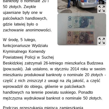
banknoty o nominale 20 i
50 złotych. Zwykle
ujawniane były one w
palcówkach handlowych,
gdzie łatwiej było o
zachowanie anonimowości.
W środę, 5 lutego,
funkcjonariusze Wydziału
Kryminalnego Komendy
Powiatowej Policji w Suchej
Beskidzkiej zatrzymali 26-letniego mieszkańca Budzowa
(pow.suski). Jak ustalono, w styczniu 2014 roku w swoim
mieszkaniu produkował banknoty o nominale 20 złotych -
część z nich zniszczył z uwagi na złą jakość, a część
wprowadził do obiegu, głównie w palcówkach
handlowych na terenie powiatu suskiego. Ponadto
mężczyzna wydrukował banknot o nominale 50 złotych.
Podczas przeszukania miejsca zamieszkania