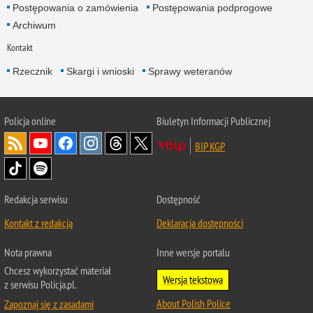
Postępowania o zamówienia
Postępowania podprogowe
Archiwum
Kontakt
Rzecznik
Skargi i wnioski
Sprawy weteranów
Policja
online
Biuletyn Informacji Publicznej
BIP KGP
Redakcja serwisu
Dostępność
Kontakt z redakcją
Deklaracja dostępności
Nota prawna
Inne wersje portalu
Chcesz wykorzystać materiał
Wersja tekstowa
z serwisu Policja.pl.
About Polish Police
Zapoznaj się z zasadami