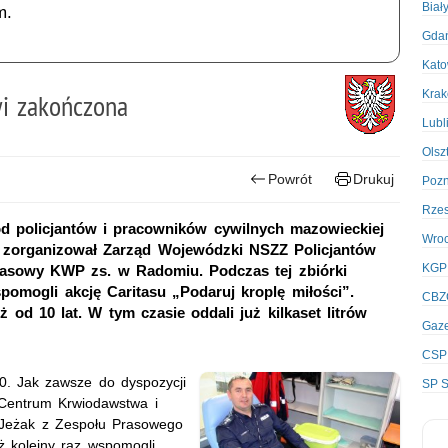
Biał
m.
Gda
Kato
Kra
wi zakończona
Lubl
Olsz
Powrót
Drukuj
Poz
Rze
ód policjantów i pracowników cywilnych mazowieckiej
Wro
, zorganizował Zarząd Wojewódzki NSZZ Policjantów
KGP
asowy KWP zs. w Radomiu. Podczas tej zbiórki
omogli akcję Caritasu „Podaruj kroplę miłości”.
CBZ
ż od 10 lat. W tym czasie oddali już kilkaset litrów
Gaze
CSP
0. Jak zawsze do dyspozycji
SP S
 Centrum Krwiodawstwa i
ł Jeżak z Zespołu Prasowego
 kolejny raz wspomogli