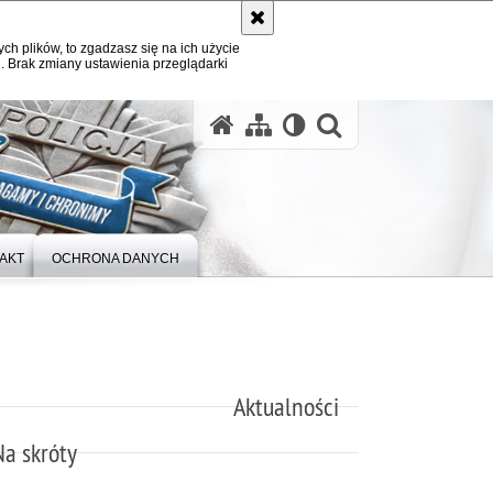
ych plików, to zgadzasz się na ich użycie
. Brak zmiany ustawienia przeglądarki
otwórz wysz
AKT
OCHRONA DANYCH
Aktualności
Na skróty