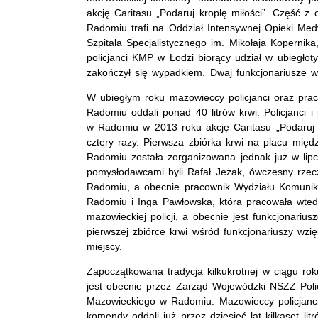
akcję Caritasu „Podaruj kroplę miłości”. Część z 
Radomiu trafi na Oddział Intensywnej Opieki Me
Szpitala Specjalistycznego im. Mikołaja Kopernik
policjanci KMP w Łodzi biorący udział w ubiegłot
zakończył się wypadkiem. Dwaj funkcjonariusze wa
W ubiegłym roku mazowieccy policjanci oraz pra
Radomiu oddali ponad 40 litrów krwi. Policjanci i
w Radomiu w 2013 roku akcję Caritasu „Podaruj k
cztery razy. Pierwsza zbiórka krwi na placu m
Radomiu została zorganizowana jednak już w lipc
pomysłodawcami byli Rafał Jeżak, ówczesny rze
Radomiu, a obecnie pracownik Wydziału Komunik
Radomiu i Inga Pawłowska, która pracowała wt
mazowieckiej policji, a obecnie jest funkcjonariu
pierwszej zbiórce krwi wśród funkcjonariuszy wzięl
miejscy.
Zapoczątkowana tradycja kilkukrotnej w ciągu rok
jest obecnie przez Zarząd Wojewódzki NSZZ Pol
Mazowieckiego w Radomiu. Mazowieccy policjanci 
komendy oddali już przez dziesięć lat kilkaset lit