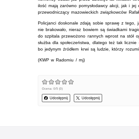
ilość mają zarówno pomysłodawcy akcji, jak i jej 
przewodniczący mazowieckich związkowców Rafał
Policjanci doskonale zdają sobie sprawę z tego, j
nie brakowało, nieraz bowiem są świadkami trag
do szpitala przewożono rannych wprost na stół op
służba dla społeczeństwa, dlatego też tak liczni
bo jedynym źródłem krwi są ludzie, którzy rozumi
(KWP w Radomiu / mj)
Ocena: 0/5 (0)
Udostępnij
Udostępnij