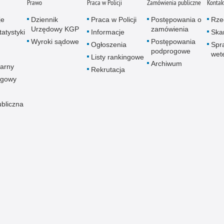
Prawo
Praca w Policji
Zamówienia publiczne
Kontak
je
Dziennik
Praca w Policji
Postępowania o
Rze
Urzędowy KGP
zamówienia
atystyki
Informacje
Skar
Wyroki sądowe
Postępowania
Ogłoszenia
Spr
podprogowe
wet
Listy rankingowe
Archiwum
arny
Rekrutacja
ogowy
ubliczna