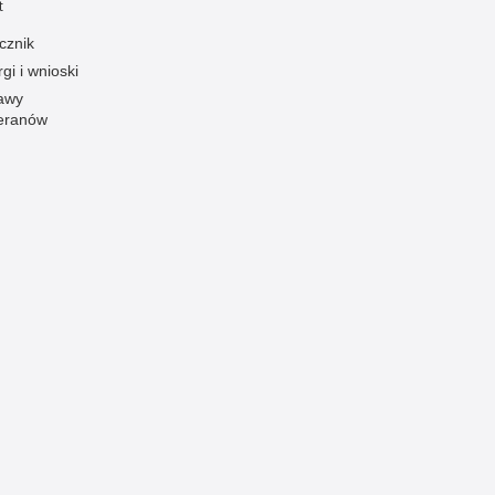
t
Ofiarni i odważni
cznik
Opinia publiczna
gi i wnioski
awy
Oszustwa
eranów
Pedofilia, pornografia dziecięca
Piractwo przemysłowe
Podrabianie znaków towarowych
Pogryzienia przez psy
Polemiki i sprostowania
Policja inaczej
Policjant z pasją
Porwania
Pożary i podpalenia
Pranie brudnych pieniędzy
Prawa człowieka