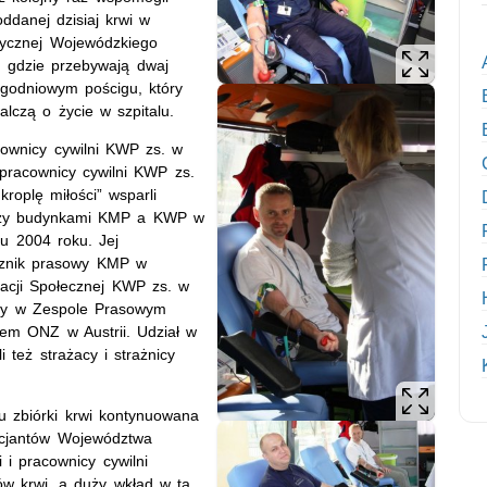
oddanej dzisiaj krwi w
dycznej Wojewódzkiego
a, gdzie przebywają dwaj
ygodniowym pościgu, który
lczą o życie w szpitalu.
cownicy cywilni KWP zs. w
 pracownicy cywilni KWP zs.
roplę miłości” wsparli
iędzy budynkami KMP a KWP w
u 2004 roku. Jej
cznik prasowy KMP w
acji Społecznej KWP zs. w
edy w Zespole Prasowym
szem ONZ w Austrii. Udział w
i też strażacy i strażnicy
u zbiórki krwi kontynuowana
icjantów Województwa
i pracownicy cywilni
rów krwi, a duży wkład w tą