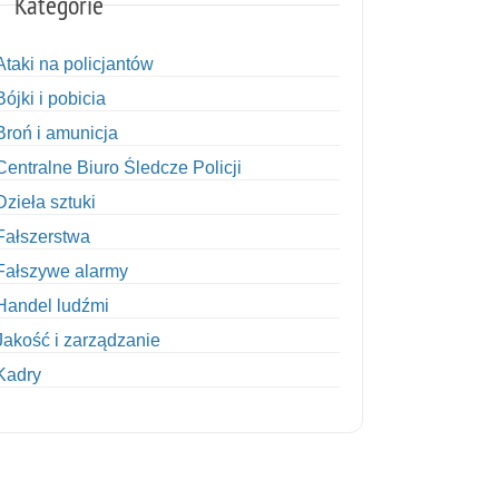
Kategorie
Ataki na policjantów
Bójki i pobicia
Broń i amunicja
Centralne Biuro Śledcze Policji
Dzieła sztuki
Fałszerstwa
Fałszywe alarmy
Handel ludźmi
Jakość i zarządzanie
Kadry
Kobiety w Policji
Korupcja
Kradzież