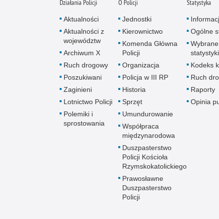
Działania Policji
O Policji
Statystyka
Aktualności
Jednostki
Informac
Aktualności z
Kierownictwo
Ogólne st
województw
Komenda Główna
Wybrane
Archiwum X
Policji
statystyki
Ruch drogowy
Organizacja
Kodeks k
Poszukiwani
Policja w III RP
Ruch dr
Zaginieni
Historia
Raporty
Lotnictwo Policji
Sprzęt
Opinia p
Polemiki i
Umundurowanie
sprostowania
Współpraca
międzynarodowa
Duszpasterstwo
Policji Kościoła
Rzymskokatolickiego
Prawosławne
Duszpasterstwo
Policji