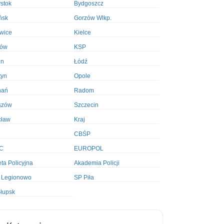
ystok
Bydgoszcz
ńsk
Gorzów Wlkp.
wice
Kielce
ków
KSP
in
Łódź
tyn
Opole
nań
Radom
szów
Szczecin
cław
Kraj
CBŚP
C
EUROPOL
ta Policyjna
Akademia Policji
 Legionowo
SP Piła
łupsk