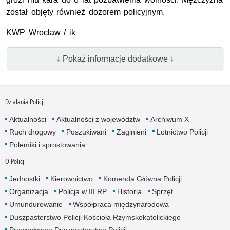
został objęty również dozorem policyjnym.
KWP Wrocław / ik
↓ Pokaż informacje dodatkowe ↓
Działania Policji
Aktualności
Aktualności z województw
Archiwum X
Ruch drogowy
Poszukiwani
Zaginieni
Lotnictwo Policji
Polemiki i sprostowania
O Policji
Jednostki
Kierownictwo
Komenda Główna Policji
Organizacja
Policja w III RP
Historia
Sprzęt
Umundurowanie
Współpraca międzynarodowa
Duszpasterstwo Policji Kościoła Rzymskokatolickiego
Prawosławne Duszpasterstwo Policji