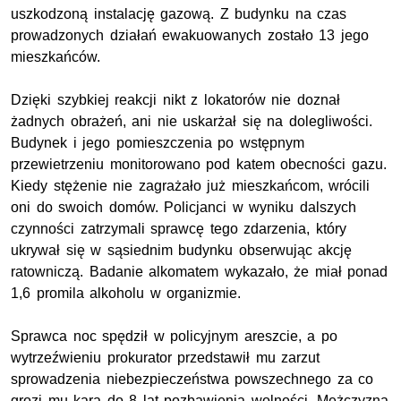
uszkodzoną instalację gazową. Z budynku na czas
prowadzonych działań ewakuowanych zostało 13 jego
mieszkańców.
Dzięki szybkiej reakcji nikt z lokatorów nie doznał
żadnych obrażeń, ani nie uskarżał się na dolegliwości.
Budynek i jego pomieszczenia po wstępnym
przewietrzeniu monitorowano pod katem obecności gazu.
Kiedy stężenie nie zagrażało już mieszkańcom, wrócili
oni do swoich domów. Policjanci w wyniku dalszych
czynności zatrzymali sprawcę tego zdarzenia, który
ukrywał się w sąsiednim budynku obserwując akcję
ratowniczą. Badanie alkomatem wykazało, że miał ponad
1,6 promila alkoholu w organizmie.
Sprawca noc spędził w policyjnym areszcie, a po
wytrzeźwieniu prokurator przedstawił mu zarzut
sprowadzenia niebezpieczeństwa powszechnego za co
grozi mu kara do 8 lat pozbawienia wolności. Mężczyzna