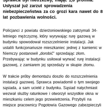
Sprawca był nietrzeźwy, mając 1,6 promila.
Usłyszał już zarzut sprowadzenia
niebezpieczeństwa za co grozi kara nawet do 8
lat pozbawienia wolności.
Policjanci z powiatu dzierżoniowskiego zatrzymali 34-
letniego mężczyznę, który wyrywając rurę gazową w
budynku spowodował rozszczelnienie instalacji. Jak
ustalili funkcjonariusze mieszkaniec jednej z kamienic w
Niemczy postanowił „dorobić” sprzedając złom.
Przebywając w budynku usiłował wyrwać rurę instalacji
gazowej, z zamiarem jej sprzedaży w skupie złomu.
W trakcie próby demontażu doszło do rozszczelnienia
instalacji gazowej. Sprawca powiadomił o tym swojego
sąsiada, a sam uciekł z budynku. Sąsiad natychmiast
wezwał służby ratunkowe i otworzył wszystkie okna w
mieszkaniu celem jego przewietrzenia. Przybyli na
miejsce pracownicy Pogotowia Gazowego zabezpieczyli