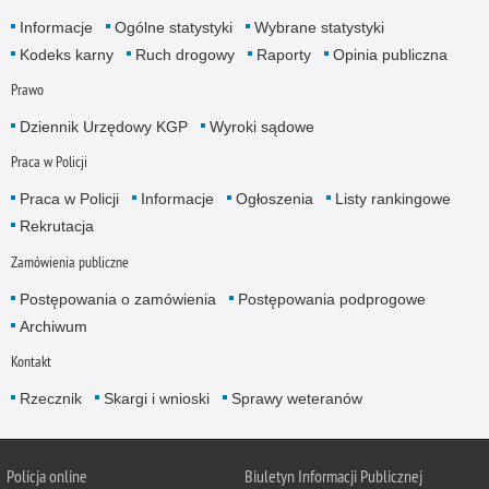
Informacje
Ogólne statystyki
Wybrane statystyki
Kodeks karny
Ruch drogowy
Raporty
Opinia publiczna
Prawo
Dziennik Urzędowy KGP
Wyroki sądowe
Praca w Policji
Praca w Policji
Informacje
Ogłoszenia
Listy rankingowe
Rekrutacja
Zamówienia publiczne
Postępowania o zamówienia
Postępowania podprogowe
Archiwum
Kontakt
Rzecznik
Skargi i wnioski
Sprawy weteranów
Policja
online
Biuletyn Informacji Publicznej