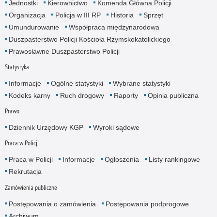
Jednostki
Kierownictwo
Komenda Główna Policji
Organizacja
Policja w III RP
Historia
Sprzęt
Umundurowanie
Współpraca międzynarodowa
Duszpasterstwo Policji Kościoła Rzymskokatolickiego
Prawosławne Duszpasterstwo Policji
Statystyka
Informacje
Ogólne statystyki
Wybrane statystyki
Kodeks karny
Ruch drogowy
Raporty
Opinia publiczna
Prawo
Dziennik Urzędowy KGP
Wyroki sądowe
Praca w Policji
Praca w Policji
Informacje
Ogłoszenia
Listy rankingowe
Rekrutacja
Zamówienia publiczne
Postępowania o zamówienia
Postępowania podprogowe
Archiwum