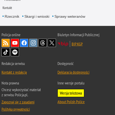
Kontakt
Rzecznik
Skargi i wnioski
Sprawy weteranów
Policja
online
Biuletyn Informacji Publicznej
BIP KGP
Redakcja serwisu
Dostępność
Kontakt z redakcją
Deklaracja dostępności
Nota prawna
Inne wersje portalu
Chcesz wykorzystać materiał
Wersja tekstowa
z serwisu Policja.pl.
About Polish Police
Zapoznaj się z zasadami
Polityka prywatności