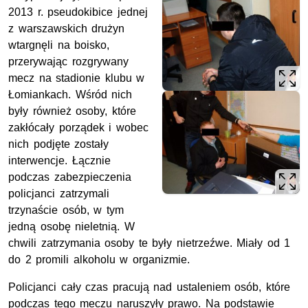
2013 r. pseudokibice jednej
z warszawskich drużyn
wtargnęli na boisko,
przerywając rozgrywany
mecz na stadionie klubu w
Łomiankach. Wśród nich
były również osoby, które
zakłócały porządek i wobec
nich podjęte zostały
interwencje. Łącznie
podczas zabezpieczenia
policjanci zatrzymali
trzynaście osób, w tym
jedną osobę nieletnią. W
chwili zatrzymania osoby te były nietrzeźwe. Miały od 1
do 2 promili alkoholu w organizmie.
Policjanci cały czas pracują nad ustaleniem osób, które
podczas tego meczu naruszyły prawo. Na podstawie