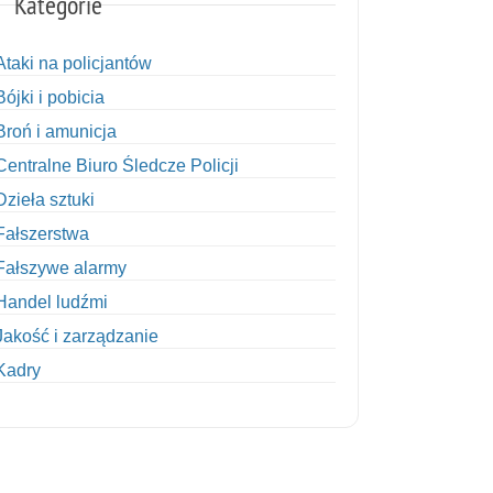
Kategorie
Ataki na policjantów
Bójki i pobicia
Broń i amunicja
Centralne Biuro Śledcze Policji
Dzieła sztuki
Fałszerstwa
Fałszywe alarmy
Handel ludźmi
Jakość i zarządzanie
Kadry
Kobiety w Policji
Korupcja
Kradzież