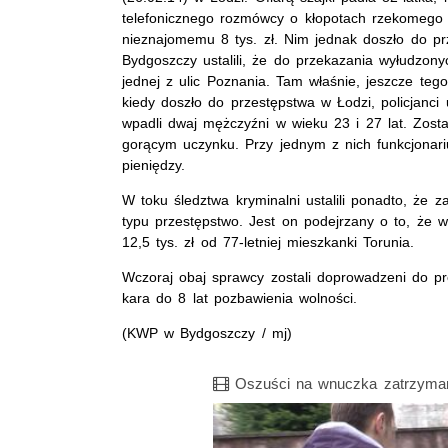
telefonicznego rozmówcy o kłopotach rzekomego 
nieznajomemu 8 tys. zł. Nim jednak doszło do pr
Bydgoszczy ustalili, że do przekazania wyłudzony
jednej z ulic Poznania. Tam właśnie, jeszcze teg
kiedy doszło do przestępstwa w Łodzi, policjanci 
wpadli dwaj mężczyźni w wieku 23 i 27 lat. Zosta
gorącym uczynku. Przy jednym z nich funkcjonari
pieniędzy.
W toku śledztwa kryminalni ustalili ponadto, że
typu przestępstwo. Jest on podejrzany o to, że 
12,5 tys. zł od 77-letniej mieszkanki Torunia.
Wczoraj obaj sprawcy zostali doprowadzeni do pro
kara do 8 lat pozbawienia wolności.
(KWP w Bydgoszczy / mj)
Film
Oszuści na wnuczka zatrzyman
Opis filmu: oszustwa na wnuczka