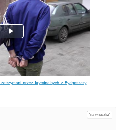
Odtwórz
wideo
 zatrzymani przez kryminalnych z Bydgoszczy
"na wnuczka"