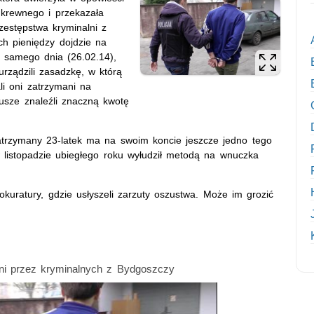
krewnego i przekazała
zestępstwa kryminalni z
ch pieniędzy dojdzie na
o samego dnia (26.02.14),
urządzili zasadzkę, w którą
li oni zatrzymani na
usze znaleźli znaczną kwotę
 zatrzymany 23-latek ma na swoim koncie jeszcze jedno tego
w listopadzie ubiegłego roku wyłudził metodą na wnuczka
kuratury, gdzie usłyszeli zarzuty oszustwa. Może im grozić
i przez kryminalnych z Bydgoszczy