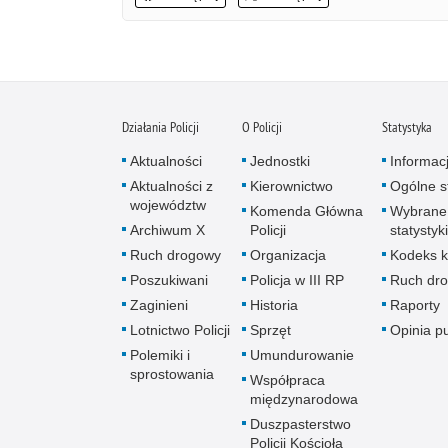
Działania Policji
O Policji
Statystyka
Aktualności
Jednostki
Informac
Aktualności z
Kierownictwo
Ogólne st
województw
Komenda Główna
Wybrane
Archiwum X
Policji
statystyki
Ruch drogowy
Organizacja
Kodeks k
Poszukiwani
Policja w III RP
Ruch dr
Zaginieni
Historia
Raporty
Lotnictwo Policji
Sprzęt
Opinia p
Polemiki i
Umundurowanie
sprostowania
Współpraca
międzynarodowa
Duszpasterstwo
Policji Kościoła