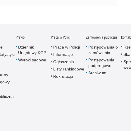
Prawo
Praca w Policji
Zamówienia publiczne
Kontak
je
Dziennik
Praca w Policji
Postępowania o
Rze
Urzędowy KGP
zamówienia
atystyki
Informacje
Skar
Wyroki sądowe
Postępowania
Ogłoszenia
Spr
podprogowe
wet
Listy rankingowe
Archiwum
arny
Rekrutacja
ogowy
ubliczna