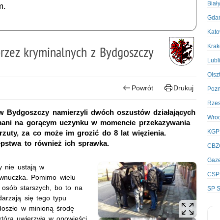
Biał
m.
Gda
Kato
Kra
rzez kryminalnych z Bydgoszczy
Lubl
Olsz
Powrót
Drukuj
Poz
Rze
 w Bydgoszczy namierzyli dwóch oszustów działających
Wro
ymani na gorącym uczynku w momencie przekazywania
KGP
rzuty, za co może im grozić do 8 lat więzienia.
tępstwa to również ich sprawka.
CBZ
Gaze
 nie ustają w
CSP
 wnuczka. Pomimo wielu
 osób starszych, bo to na
SP S
darzają się tego typu
doszło w minioną środę
 która uwierzyła w opowieści