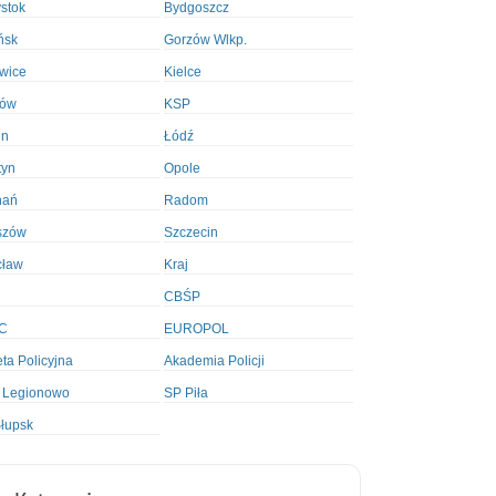
ystok
Bydgoszcz
ńsk
Gorzów Wlkp.
wice
Kielce
ków
KSP
in
Łódź
tyn
Opole
nań
Radom
szów
Szczecin
cław
Kraj
CBŚP
C
EUROPOL
ta Policyjna
Akademia Policji
 Legionowo
SP Piła
łupsk