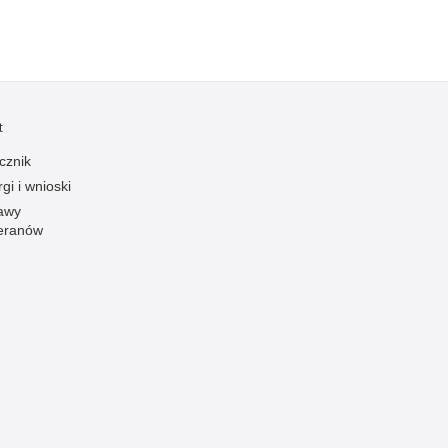
Ofiarni i odważni
Opinia publiczna
Oszustwa
Pedofilia, pornografia dziecięca
t
Piractwo przemysłowe
cznik
Podrabianie znaków towarowych
gi i wnioski
awy
Pogryzienia przez psy
eranów
Polemiki i sprostowania
Policja inaczej
Policjant z pasją
Porwania
Pożary i podpalenia
Pranie brudnych pieniędzy
Prawa człowieka