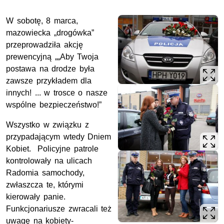
W sobotę, 8 marca,
mazowiecka „drogówka”
przeprowadziła akcję
prewencyjną
„„Aby Twoja
postawa na drodze była
zawsze przykładem dla
innych!
... w trosce o nasze
wspólne bezpieczeństwo!”
Wszystko w związku z
przypadającym wtedy Dniem
Kobiet. Policyjne patrole
kontrolowały na ulicach
Radomia samochody,
zwłaszcza te, którymi
kierowały panie.
Funkcjonariusze zwracali też
uwagę na kobiety-