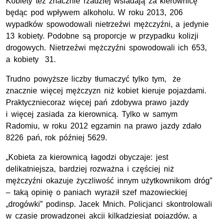
Kobiety też znacznie rzadziej wsiadają za kierownicę
będąc pod wpływem alkoholu. W roku 2013, 206
wypadków spowodowali nietrzeźwi mężczyźni, a jedynie
13 kobiety. Podobne są proporcje w przypadku kolizji
drogowych. Nietrzeźwi mężczyźni spowodowali ich 653,
a kobiety 31.
Trudno powyższe liczby tłumaczyć tylko tym, że
znacznie więcej mężczyzn niż kobiet kieruje pojazdami.
Praktyczniecoraz więcej pań zdobywa prawo jazdy
i więcej zasiada za kierownicą. Tylko w samym
Radomiu, w roku 2012 egzamin na prawo jazdy zdało
8226 pań, rok później 5629.
„Kobieta za kierownicą łagodzi obyczaje: jest
delikatniejsza, bardziej rozważna i częściej niż
mężczyźni okazuje życzliwość innym użytkownikom dróg”
– taką opinię o paniach
wyraził szef mazowieckiej
„drogówki” podinsp. Jacek Mnich.
Policjanci skontrolowali
w czasie prowadzonej akcji kilkadziesiąt pojazdów, a