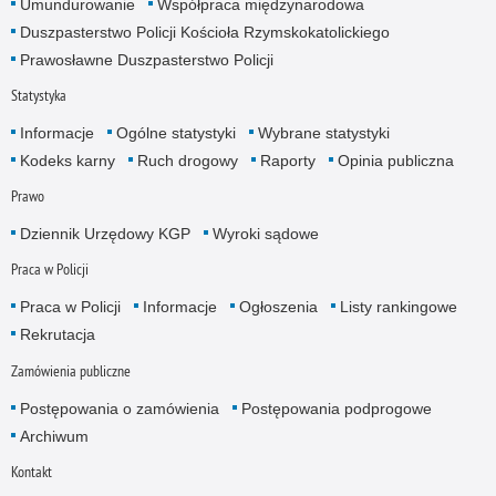
Umundurowanie
Współpraca międzynarodowa
Duszpasterstwo Policji Kościoła Rzymskokatolickiego
Prawosławne Duszpasterstwo Policji
Statystyka
Informacje
Ogólne statystyki
Wybrane statystyki
Kodeks karny
Ruch drogowy
Raporty
Opinia publiczna
Prawo
Dziennik Urzędowy KGP
Wyroki sądowe
Praca w Policji
Praca w Policji
Informacje
Ogłoszenia
Listy rankingowe
Rekrutacja
Zamówienia publiczne
Postępowania o zamówienia
Postępowania podprogowe
Archiwum
Kontakt