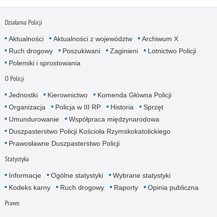
Działania Policji
Aktualności
Aktualności z województw
Archiwum X
Ruch drogowy
Poszukiwani
Zaginieni
Lotnictwo Policji
Polemiki i sprostowania
O Policji
Jednostki
Kierownictwo
Komenda Główna Policji
Organizacja
Policja w III RP
Historia
Sprzęt
Umundurowanie
Współpraca międzynarodowa
Duszpasterstwo Policji Kościoła Rzymskokatolickiego
Prawosławne Duszpasterstwo Policji
Statystyka
Informacje
Ogólne statystyki
Wybrane statystyki
Kodeks karny
Ruch drogowy
Raporty
Opinia publiczna
Prawo