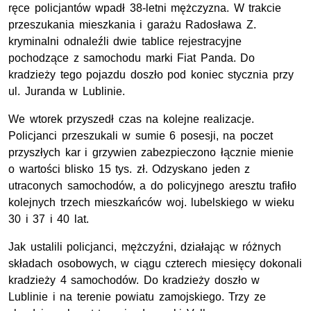
ręce policjantów wpadł 38-letni mężczyzna. W trakcie
przeszukania mieszkania i garażu Radosława Z.
kryminalni odnaleźli dwie tablice rejestracyjne
pochodzące z samochodu marki Fiat Panda. Do
kradzieży tego pojazdu doszło pod koniec stycznia przy
ul. Juranda w Lublinie.
We wtorek przyszedł czas na kolejne realizacje.
Policjanci przeszukali w sumie 6 posesji, na poczet
przyszłych kar i grzywien zabezpieczono łącznie mienie
o wartości blisko 15 tys. zł. Odzyskano jeden z
utraconych samochodów, a do policyjnego aresztu trafiło
kolejnych trzech mieszkańców woj. lubelskiego w wieku
30 i 37 i 40 lat.
Jak ustalili policjanci, mężczyźni, działając w różnych
składach osobowych, w ciągu czterech miesięcy dokonali
kradzieży 4 samochodów. Do kradzieży doszło w
Lublinie i na terenie powiatu zamojskiego. Trzy ze