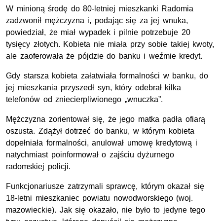
W minioną środę do 80-letniej mieszkanki Radomia
zadzwonił mężczyzna i, podając się za jej wnuka,
powiedział, że miał wypadek i pilnie potrzebuje 20
tysięcy złotych. Kobieta nie miała przy sobie takiej kwoty,
ale zaoferowała że pójdzie do banku i weźmie kredyt.
Gdy starsza kobieta załatwiała formalności w banku, do
jej mieszkania przyszedł syn, który odebrał kilka
telefonów od zniecierpliwionego „wnuczka”.
Mężczyzna zorientował się, że jego matka padła ofiarą
oszusta. Zdążył dotrzeć do banku, w którym kobieta
dopełniała formalności, anulował umowę kredytową i
natychmiast poinformował o zajściu dyżurnego
radomskiej policji.
Funkcjonariusze zatrzymali sprawcę, którym okazał się
18-letni mieszkaniec powiatu nowodworskiego (woj.
mazowieckie). Jak się okazało, nie było to jedyne tego