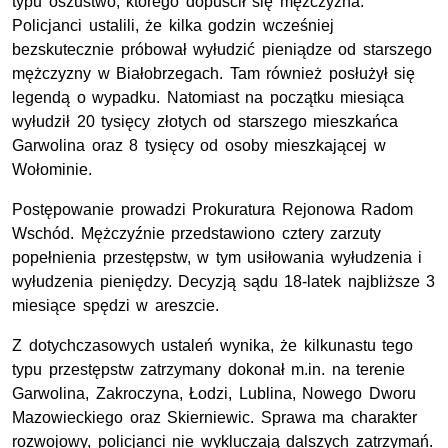
typu oszustwo, którego dopuścił się mężczyzna.
Policjanci ustalili, że kilka godzin wcześniej
bezskutecznie próbował wyłudzić pieniądze od starszego
mężczyzny w Białobrzegach. Tam również posłużył się
legendą o wypadku. Natomiast na początku miesiąca
wyłudził 20 tysięcy złotych od starszego mieszkańca
Garwolina oraz 8 tysięcy od osoby mieszkającej w
Wołominie.
Postępowanie prowadzi Prokuratura Rejonowa Radom
Wschód. Mężczyźnie przedstawiono cztery zarzuty
popełnienia przestępstw, w tym usiłowania wyłudzenia i
wyłudzenia pieniędzy. Decyzją sądu 18-latek najbliższe 3
miesiące spędzi w areszcie.
Z dotychczasowych ustaleń wynika, że kilkunastu tego
typu przestępstw zatrzymany dokonał m.in. na terenie
Garwolina, Zakroczyna, Łodzi, Lublina, Nowego Dworu
Mazowieckiego oraz Skierniewic. Sprawa ma charakter
rozwojowy, policjanci nie wykluczają dalszych zatrzymań.