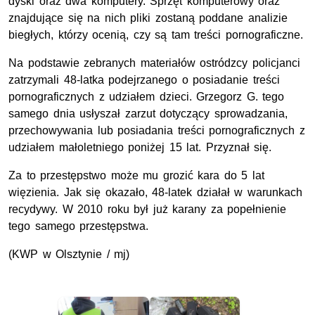
dyski oraz dwa komputery. Sprzęt komputerowy oraz
znajdujące się na nich pliki zostaną poddane analizie
biegłych, którzy ocenią, czy są tam treści pornograficzne.
Na podstawie zebranych materiałów ostródzcy policjanci
zatrzymali 48-latka podejrzanego o posiadanie treści
pornograficznych z udziałem dzieci. Grzegorz G. tego
samego dnia usłyszał zarzut dotyczący sprowadzania,
przechowywania lub posiadania treści pornograficznych z
udziałem małoletniego poniżej 15 lat. Przyznał się.
Za to przestępstwo może mu grozić kara do 5 lat
więzienia. Jak się okazało, 48-latek działał w warunkach
recydywy. W 2010 roku był już karany za popełnienie
tego samego przestępstwa.
(KWP w Olsztynie / mj)