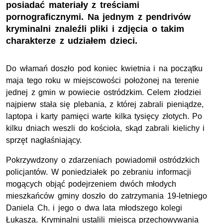
posiadać materiały z treściami
pornograficznymi. Na jednym z pendrivów
kryminalni znaleźli pliki i zdjęcia o takim
charakterze z udziałem dzieci.
Do włamań doszło pod koniec kwietnia i na początku
maja tego roku w miejscowości położonej na terenie
jednej z gmin w powiecie ostródzkim. Celem złodziei
najpierw stała się plebania, z której zabrali pieniądze,
laptopa i karty pamięci warte kilka tysięcy złotych. Po
kilku dniach weszli do kościoła, skąd zabrali kielichy i
sprzęt nagłaśniający.
Pokrzywdzony o zdarzeniach powiadomił ostródzkich
policjantów. W poniedziałek po zebraniu informacji
mogących objąć podejrzeniem dwóch młodych
mieszkańców gminy doszło do zatrzymania 19-letniego
Daniela Ch. i jego o dwa lata młodszego kolegi
Łukasza. Kryminalni ustalili miejsca przechowywania