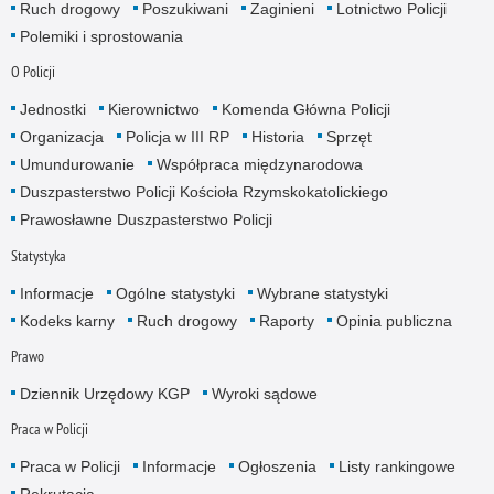
Ruch drogowy
Poszukiwani
Zaginieni
Lotnictwo Policji
Polemiki i sprostowania
O Policji
Jednostki
Kierownictwo
Komenda Główna Policji
Organizacja
Policja w III RP
Historia
Sprzęt
Umundurowanie
Współpraca międzynarodowa
Duszpasterstwo Policji Kościoła Rzymskokatolickiego
Prawosławne Duszpasterstwo Policji
Statystyka
Informacje
Ogólne statystyki
Wybrane statystyki
Kodeks karny
Ruch drogowy
Raporty
Opinia publiczna
Prawo
Dziennik Urzędowy KGP
Wyroki sądowe
Praca w Policji
Praca w Policji
Informacje
Ogłoszenia
Listy rankingowe
Rekrutacja