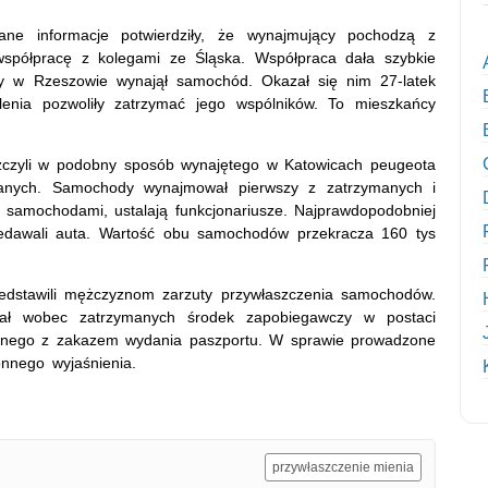
rane informacje potwierdziły, że wynajmujący pochodzą z
 współpracę z kolegami ze Śląska. Współpraca dała szybkie
óry w Rzeszowie wynajął samochód. Okazał się nim 27-latek
lenia pozwoliły zatrzymać jego wspólników. To mieszkańcy
łaszczyli w podobny sposób wynajętego w Katowicach peugeota
rzanych. Samochody wynajmował pierwszy z zatrzymanych i
z samochodami, ustalają funkcjonariusze. Najprawdopodobniej
zedawali auta. Wartość obu samochodów przekracza 160 tys
zedstawili mężczyznom zarzuty przywłaszczenia samochodów.
wał wobec zatrzymanych środek zapobiegawczy w postaci
czonego z zakazem wydania paszportu. W sprawie prowadzone
onnego wyjaśnienia.
przywłaszczenie mienia