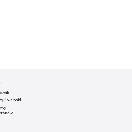
Kradzieże z włamaniem
Kultura
Logistyka, wyposażenie
Materiały wybuchowe
Nagrodzeni policjanci
Napady na banki
Napady na taksówkarzy
Napady na tiry
Nielegalny handel farmaceutykami
t
Nietrzeźwi kierujący
cznik
Nietrzeźwi opiekunowie
gi i wnioski
Nietrzeźwi pracownicy
awy
eranów
Niszczenie mienia
Nowoczesne technologie w pracy Policji
Odpowiedzialność majątkowa Policji