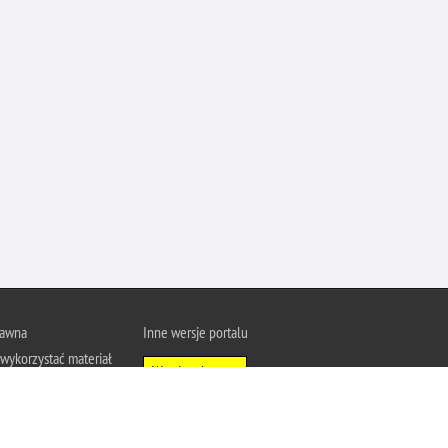
Ofiarni i odważni
Opinia publiczna
Oszustwa
Pedofilia, pornografia dziecięca
Piractwo przemysłowe
Podrabianie znaków towarowych
Pogryzienia przez psy
Polemiki i sprostowania
Policja inaczej
Policjant z pasją
rawna
Inne wersje portalu
Porwania
wykorzystać materiał
Wersja tekstowa
Pożary i podpalenia
u Policja.pl.
Pranie brudnych pieniędzy
About Polish Police
j się z zasadami
Prawa człowieka
a prywatności