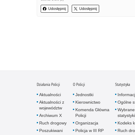
Udostępnij
Udostępnij
Działania Policji
O Policji
Statystyka
Aktualności
Jednostki
Informac
Aktualności z
Kierownictwo
Ogólne st
województw
Komenda Główna
Wybrane
Archiwum X
Policji
statystyki
Ruch drogowy
Organizacja
Kodeks k
Poszukiwani
Policja w III RP
Ruch dr