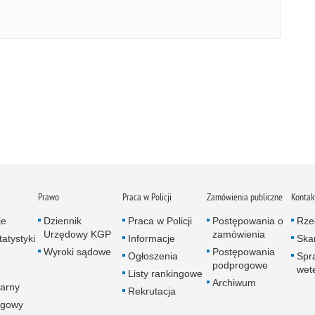
Prawo
Praca w Policji
Zamówienia publiczne
Kontak
je
Dziennik
Praca w Policji
Postępowania o
Rze
Urzędowy KGP
zamówienia
atystyki
Informacje
Skar
Wyroki sądowe
Postępowania
Ogłoszenia
Spr
podprogowe
wet
Listy rankingowe
Archiwum
arny
Rekrutacja
ogowy