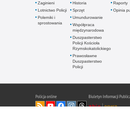
Zaginieni
Historia
Raporty
Lotnictwo Policji
Sprzęt
Opinia p
Polemiki i
Umundurowanie
sprostowania
Współpraca
międzynarodowa
Duszpasterstwo
Policji Kościoła
Rzymskokatolickiego
Prawosławne
Duszpasterstwo
Policji
Policja
online
Biuletyn Informacji Public
BIP KGP