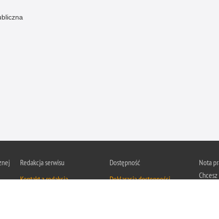
ubliczna
znej
Redakcja serwisu
Dostępność
Nota p
Chcesz 
Kontakt z redakcją
Deklaracja dostępności
z serwis
Zapozna
Polityk