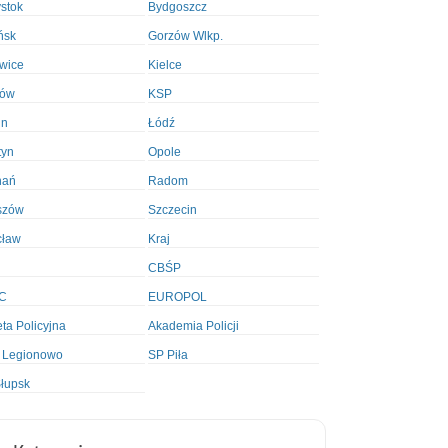
ystok
Bydgoszcz
ńsk
Gorzów Wlkp.
wice
Kielce
ków
KSP
in
Łódź
tyn
Opole
nań
Radom
szów
Szczecin
cław
Kraj
CBŚP
C
EUROPOL
ta Policyjna
Akademia Policji
 Legionowo
SP Piła
łupsk