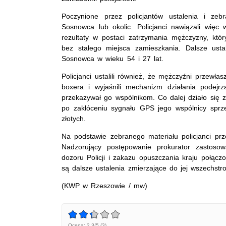
Poczynione przez policjantów ustalenia i zeb
Sosnowca lub okolic. Policjanci nawiązali więc
rezultaty w postaci zatrzymania mężczyzny, kt
bez stałego miejsca zamieszkania. Dalsze usta
Sosnowca w wieku 54 i 27 lat.
Policjanci ustalili również, że mężczyźni przew
boxera i wyjaśnili mechanizm działania podej
przekazywał go wspólnikom. Co dalej działo się 
po zakłóceniu sygnału GPS jego wspólnicy spr
złotych.
Na podstawie zebranego materiału policjanci pr
Nadzorujący postępowanie prokurator zastoso
dozoru Policji i zakazu opuszczania kraju połą
są dalsze ustalenia zmierzające do jej wszechstr
(KWP w Rzeszowie / mw)
Ocena: 2.3/5 (3)