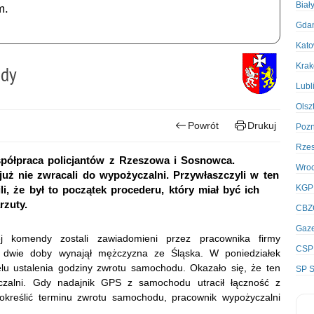
Biał
m.
Gda
Kato
Kra
ody
Lubl
Olsz
Powrót
Drukuj
Poz
Rze
spółpraca policjantów z Rzeszowa i Sosnowca.
Wro
uż nie zwracali do wypożyczalni. Przywłaszczyli w ten
KGP
li, że był to początek procederu, który miał być ich
rzuty.
CBZ
Gaze
ej komendy zostali zawiadomieni przez pracownika firmy
CSP
 dwie doby wynajął mężczyzna ze Śląska. W poniedziałek
lu ustalenia godziny zwrotu samochodu. Okazało się, że ten
SP S
czalni. Gdy nadajnik GPS z samochodu utracił łączność z
 określić terminu zwrotu samochodu, pracownik wypożyczalni