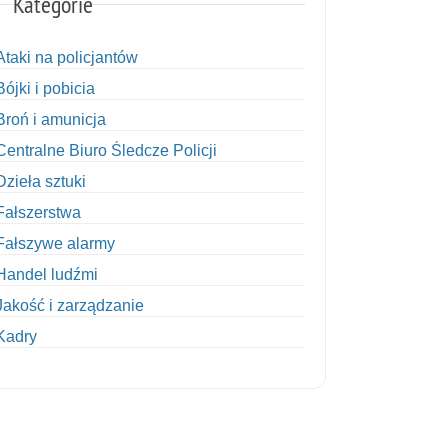
Kategorie
Ataki na policjantów
Bójki i pobicia
Broń i amunicja
Centralne Biuro Śledcze Policji
Dzieła sztuki
Fałszerstwa
Fałszywe alarmy
Handel ludźmi
Jakość i zarządzanie
Kadry
Kobiety w Policji
Korupcja
Kradzież