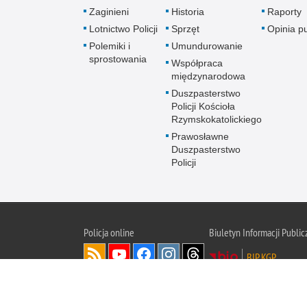
Zaginieni
Historia
Raporty
Lotnictwo Policji
Sprzęt
Opinia p
Polemiki i
Umundurowanie
sprostowania
Współpraca
międzynarodowa
Duszpasterstwo
Policji Kościoła
Rzymskokatolickiego
Prawosławne
Duszpasterstwo
Policji
Policja
online
Biuletyn Informacji Public
BIP KGP