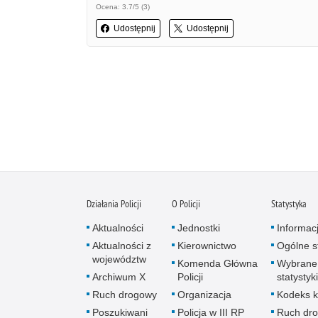
Ocena: 3.7/5 (3)
Udostępnij
Udostępnij
Działania Policji
O Policji
Statystyka
Aktualności
Jednostki
Informac
Aktualności z
Kierownictwo
Ogólne st
województw
Komenda Główna
Wybrane
Archiwum X
Policji
statystyki
Ruch drogowy
Organizacja
Kodeks k
Poszukiwani
Policja w III RP
Ruch dr