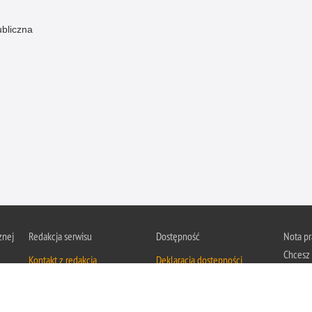
ubliczna
znej
Redakcja serwisu
Dostępność
Nota p
Chcesz 
Kontakt z redakcją
Deklaracja dostępności
z serwis
Zapozna
Polityk