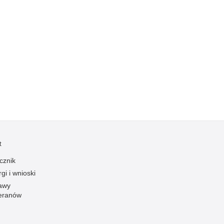
Kradzieże z włamaniem
Kultura
Logistyka, wyposażenie
Materiały wybuchowe
Nagrodzeni policjanci
Napady na banki
Napady na taksówkarzy
Napady na tiry
Nielegalny handel farmaceutykami
t
Nietrzeźwi kierujący
cznik
Nietrzeźwi opiekunowie
gi i wnioski
Nietrzeźwi pracownicy
awy
Niszczenie mienia
eranów
Nowoczesne technologie w pracy Policji
Odpowiedzialność majątkowa Policji