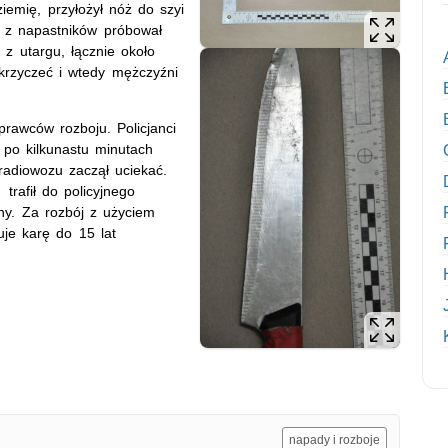
iemię, przyłożył nóż do szyi
i z napastników próbował
 z utargu, łącznie około
 krzyczeć i wtedy mężczyźni
rawców rozboju. Policjanci
ż po kilkunastu minutach
adiowozu zaczął uciekać.
trafił do policyjnego
ny. Za rozbój z użyciem
je karę do 15 lat
napady i rozboje