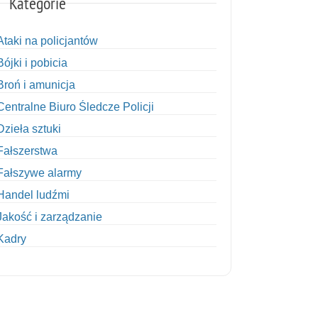
Kategorie
Ataki na policjantów
Bójki i pobicia
Broń i amunicja
Centralne Biuro Śledcze Policji
Dzieła sztuki
Fałszerstwa
Fałszywe alarmy
Handel ludźmi
Jakość i zarządzanie
Kadry
Kobiety w Policji
Korupcja
Kradzież