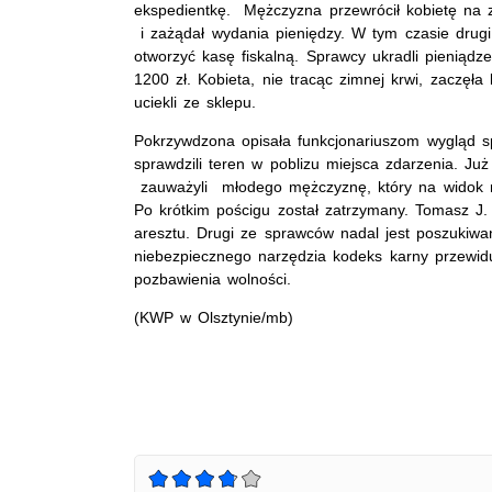
ekspedientkę. Mężczyzna przewrócił kobietę na z
i zażądał wydania pieniędzy. W tym czasie drug
otworzyć kasę fiskalną. Sprawcy ukradli pieniądze
1200 zł. Kobieta, nie tracąc zimnej krwi, zaczęła
uciekli ze sklepu.
Pokrzywdzona opisała funkcjonariuszom wygląd sp
sprawdzili teren w poblizu miejsca zdarzenia. Ju
zauważyli młodego mężczyznę, który na widok r
Po krótkim pościgu został zatrzymany. Tomasz J. 
aresztu. Drugi ze sprawców nadal jest poszukiwa
niebezpiecznego narzędzia kodeks karny przewidu
pozbawienia wolności.
(KWP w Olsztynie/mb)