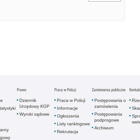
Prawo
Praca w Policji
Zamówienia publiczne
Kontak
je
Dziennik
Praca w Policji
Postępowania o
Rze
Urzędowy KGP
zamówienia
atystyki
Informacje
Skar
Wyroki sądowe
Postępowania
Ogłoszenia
Spr
podprogowe
wet
Listy rankingowe
Archiwum
arny
Rekrutacja
ogowy