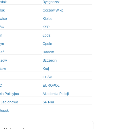
ystok
Bydgoszcz
ńsk
Gorzów Wlkp.
wice
Kielce
ków
KSP
in
Łódź
tyn
Opole
nań
Radom
szów
Szczecin
cław
Kraj
CBŚP
C
EUROPOL
ta Policyjna
Akademia Policji
 Legionowo
SP Piła
łupsk