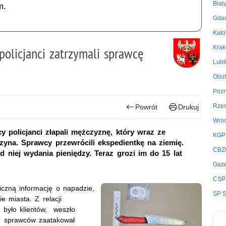
Biał
m.
Gda
Kato
Kra
policjanci zatrzymali sprawcę
Lubl
Olsz
Poz
Rze
Powrót
Drukuj
Wro
cy policjanci złapali mężczyznę, który wraz ze
KGP
zyna. Sprawcy przewrócili ekspedientkę na ziemię.
CBZ
d niej wydania pieniędzy. Teraz grozi im do 15 lat
Gaze
CSP
oniczną informację o napadzie,
SP S
 miasta. Z relacji
e było klientów, weszło
 sprawców zaatakował