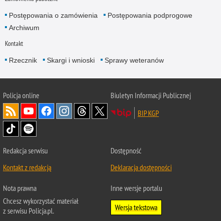
Postępowania o zamówienia
Postępowania podprogowe
Archiwum
Kontakt
Rzecznik
Skargi i wnioski
Sprawy weteranów
Policja
online
Biuletyn Informacji Publicznej
BIP KGP
Redakcja serwisu
Dostępność
Kontakt z redakcją
Deklaracja dostępności
Nota prawna
Inne wersje portalu
Chcesz wykorzystać materiał
Wersja tekstowa
z serwisu Policja.pl.