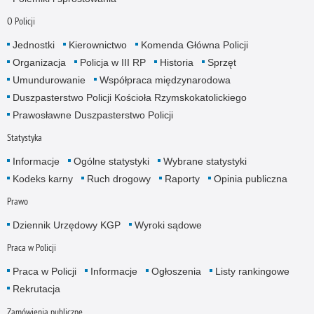
O Policji
Jednostki
Kierownictwo
Komenda Główna Policji
Organizacja
Policja w III RP
Historia
Sprzęt
Umundurowanie
Współpraca międzynarodowa
Duszpasterstwo Policji Kościoła Rzymskokatolickiego
Prawosławne Duszpasterstwo Policji
Statystyka
Informacje
Ogólne statystyki
Wybrane statystyki
Kodeks karny
Ruch drogowy
Raporty
Opinia publiczna
Prawo
Dziennik Urzędowy KGP
Wyroki sądowe
Praca w Policji
Praca w Policji
Informacje
Ogłoszenia
Listy rankingowe
Rekrutacja
Zamówienia publiczne