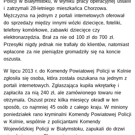
Policji w Białymstoku, w wyniku pracy operacyjnej ustalili
i zatrzymali 28-letniego mieszkańca Chorzowa.
Mężczyzna na jednym z portali internetowych oferował
do sprzedaży między innymi wózki dziecięce, foteliki,
telefony komórkowe, zabawki dziecięce czy
elektronarzędzia. Brał za nie od 100 zł do 700 zł.
Przesyłki nigdy jednak nie trafiały do klientów, natomiast
wpłacone za nie pieniądze gromadziły się na koncie
oszusta.
W lipcu 2013 r. do Komendy Powiatowej Policji w Kolnie
zgłosiła się osoba, która została oszukana na jednym z
portali internetowych. Zgłaszająca kupiła wkrętarkę i
zapłaciła za nią 240 zł, ale zamówionego towaru nie
otrzymała. Oszust przez kilka miesięcy okradł w ten
sposób, co najmniej 45 osób z całego kraju. W miniony
poniedziałek rano kryminalni Komendy Powiatowej Policji
w Kolnie, wspólnie z policjantami Komendy
Wojewódzkiej Policji w Białymstoku, zapukali do drzwi