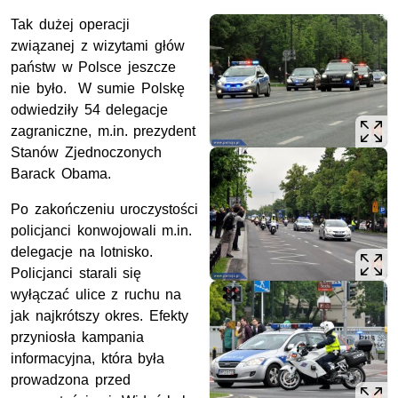
Tak dużej operacji
związanej z wizytami głów
państw w Polsce jeszcze
nie było. W sumie Polskę
odwiedziły 54 delegacje
zagraniczne, m.in. prezydent
Stanów Zjednoczonych
Barack Obama.
Po zakończeniu uroczystości
policjanci konwojowali m.in.
delegacje na lotnisko.
Policjanci starali się
wyłączać ulice z ruchu na
jak najkrótszy okres. Efekty
przyniosła kampania
informacyjna, która była
prowadzona przed