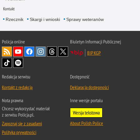
Kontakt
Rzecznik
Skargi i wnioski
Sprawy weteranów
Policja
online
Biuletyn Informacji Publicznej
BIP KGP
Redakcja serwisu
Dostępność
Kontakt z redakcją
Deklaracja dostępności
Nota prawna
Inne wersje portalu
Chcesz wykorzystać materiał
Wersja tekstowa
z serwisu Policja.pl.
About Polish Police
Zapoznaj się z zasadami
Polityka prywatności