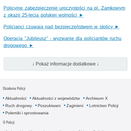
Policyjne zabezpieczenie uroczystości na pl. Zamkowym
z okazji 25-lecia polskiej wolności ►
Policjanci czuwają nad bezpieczeństwem w stolicy ►
Operacja "Jubileusz" - wyzwanie dla policjantów ruchu
drogowego ►
↓ Pokaż informacje dodatkowe ↓
Działania Policji
Aktualności
Aktualności z województw
Archiwum X
Ruch drogowy
Poszukiwani
Zaginieni
Lotnictwo Policji
Polemiki i sprostowania
O Policji