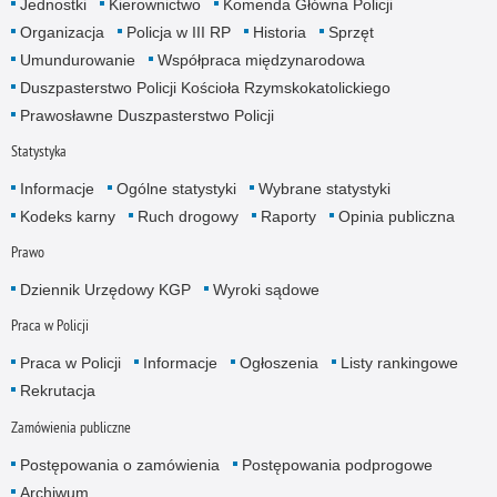
Jednostki
Kierownictwo
Komenda Główna Policji
Organizacja
Policja w III RP
Historia
Sprzęt
Umundurowanie
Współpraca międzynarodowa
Duszpasterstwo Policji Kościoła Rzymskokatolickiego
Prawosławne Duszpasterstwo Policji
Statystyka
Informacje
Ogólne statystyki
Wybrane statystyki
Kodeks karny
Ruch drogowy
Raporty
Opinia publiczna
Prawo
Dziennik Urzędowy KGP
Wyroki sądowe
Praca w Policji
Praca w Policji
Informacje
Ogłoszenia
Listy rankingowe
Rekrutacja
Zamówienia publiczne
Postępowania o zamówienia
Postępowania podprogowe
Archiwum