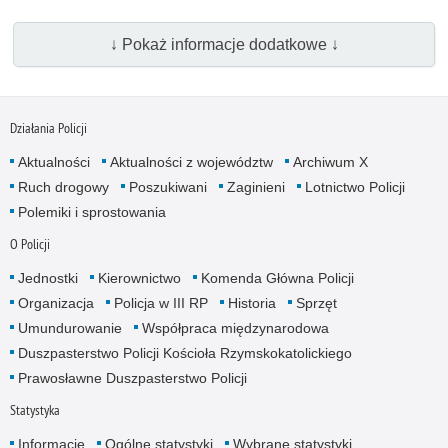
↓ Pokaż informacje dodatkowe ↓
Działania Policji
Aktualności
Aktualności z województw
Archiwum X
Ruch drogowy
Poszukiwani
Zaginieni
Lotnictwo Policji
Polemiki i sprostowania
O Policji
Jednostki
Kierownictwo
Komenda Główna Policji
Organizacja
Policja w III RP
Historia
Sprzęt
Umundurowanie
Współpraca międzynarodowa
Duszpasterstwo Policji Kościoła Rzymskokatolickiego
Prawosławne Duszpasterstwo Policji
Statystyka
Informacje
Ogólne statystyki
Wybrane statystyki