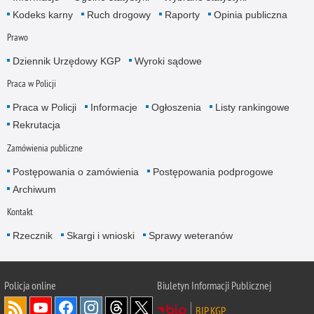
Kodeks karny
Ruch drogowy
Raporty
Opinia publiczna
Prawo
Dziennik Urzędowy KGP
Wyroki sądowe
Praca w Policji
Praca w Policji
Informacje
Ogłoszenia
Listy rankingowe
Rekrutacja
Zamówienia publiczne
Postępowania o zamówienia
Postępowania podprogowe
Archiwum
Kontakt
Rzecznik
Skargi i wnioski
Sprawy weteranów
Policja
online
Biuletyn Informacji Publicznej
BIP KGP