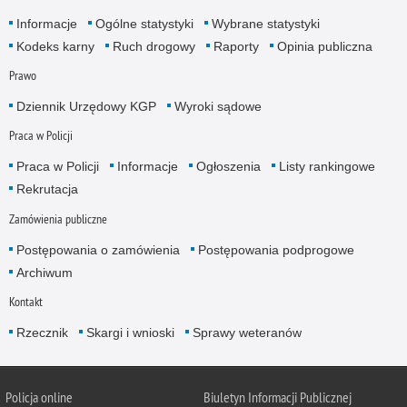
Informacje
Ogólne statystyki
Wybrane statystyki
Kodeks karny
Ruch drogowy
Raporty
Opinia publiczna
Prawo
Dziennik Urzędowy KGP
Wyroki sądowe
Praca w Policji
Praca w Policji
Informacje
Ogłoszenia
Listy rankingowe
Rekrutacja
Zamówienia publiczne
Postępowania o zamówienia
Postępowania podprogowe
Archiwum
Kontakt
Rzecznik
Skargi i wnioski
Sprawy weteranów
Policja
online
Biuletyn Informacji Publicznej