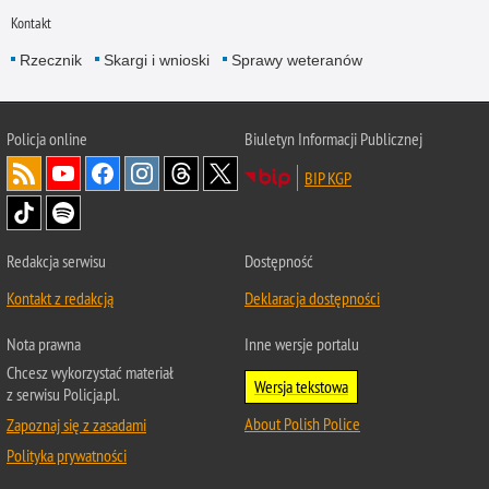
Kontakt
Rzecznik
Skargi i wnioski
Sprawy weteranów
Policja
online
Biuletyn Informacji Publicznej
BIP KGP
Redakcja serwisu
Dostępność
Kontakt z redakcją
Deklaracja dostępności
Nota prawna
Inne wersje portalu
Chcesz wykorzystać materiał
Wersja tekstowa
z serwisu Policja.pl.
About Polish Police
Zapoznaj się z zasadami
Polityka prywatności