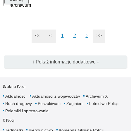
archiwum
<<
<
1
2
>
>>
↓ Pokaż informacje dodatkowe ↓
Działania Policji
Aktualności
Aktualności z województw
Archiwum X
Ruch drogowy
Poszukiwani
Zaginieni
Lotnictwo Policji
Polemiki i sprostowania
O Policji
Jednostki
Kierownictwo
Komenda Główna Policji