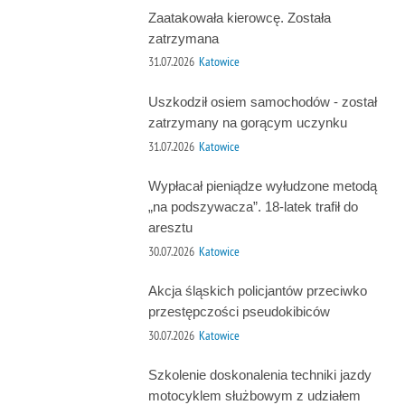
Zaatakowała kierowcę. Została
zatrzymana
31.07.2026
Katowice
Uszkodził osiem samochodów - został
zatrzymany na gorącym uczynku
31.07.2026
Katowice
Wypłacał pieniądze wyłudzone metodą
„na podszywacza”. 18-latek trafił do
aresztu
30.07.2026
Katowice
Akcja śląskich policjantów przeciwko
przestępczości pseudokibiców
30.07.2026
Katowice
Szkolenie doskonalenia techniki jazdy
motocyklem służbowym z udziałem