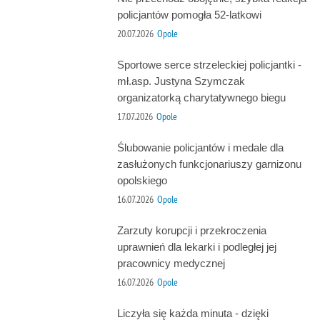
policjantów pomogła 52-latkowi
20.07.2026
Opole
Sportowe serce strzeleckiej policjantki -
mł.asp. Justyna Szymczak
organizatorką charytatywnego biegu
17.07.2026
Opole
Ślubowanie policjantów i medale dla
zasłużonych funkcjonariuszy garnizonu
opolskiego
16.07.2026
Opole
Zarzuty korupcji i przekroczenia
uprawnień dla lekarki i podległej jej
pracownicy medycznej
16.07.2026
Opole
Liczyła się każda minuta - dzięki