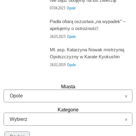
Nie bądź obojętny na los zwierząt
07.04.2023
Opole
Padła ofiarą oszustwa „na wypadek” –
apelujemy o ostrożność!
28.03.2023
Opole
Mł. asp. Katarzyna Nowak mistrzynią
Opolszczyzny w Karate Kyokushin
28.02.2019
Opole
Miasta
Kategorie