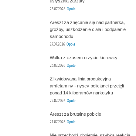
usłyszała zarzuty
28.07.2026
Opole
Areszt za znęcanie się nad partnerką,
groźby, uszkodzenie ciała i podpalenie
samochodu
27.07.2026
Opole
Walka z czasem o życie kierowcy
23.07.2026
Opole
Zlikwidowana linia produkcyjna
amfetaminy - nyscy policjanci przejęli
ponad 14 kilogramów narkotyku
22.07.2026
Opole
Areszt za brutalne pobicie
21.07.2026
Opole
Nie przechodź obojętnie, szybka reakcja