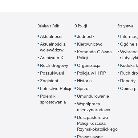
Działania Policji
O Policji
Statystyka
Aktualności
Jednostki
Informac
Aktualności z
Kierownictwo
Ogólne st
województw
Komenda Główna
Wybrane
Archiwum X
Policji
statystyki
Ruch drogowy
Organizacja
Kodeks k
Poszukiwani
Policja w III RP
Ruch dr
Zaginieni
Historia
Raporty
Lotnictwo Policji
Sprzęt
Opinia p
Polemiki i
Umundurowanie
sprostowania
Współpraca
międzynarodowa
Duszpasterstwo
Policji Kościoła
Rzymskokatolickiego
Prawosławne