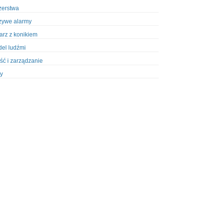
zerstwa
zywe alarmy
iarz z konikiem
el ludźmi
ść i zarządzanie
y
ety w Policji
pcja
zież
zieże z włamaniem
ura
styka, wyposażenie
riały wybuchowe
odzeni policjanci
dy na banki
dy na taksówkarzy