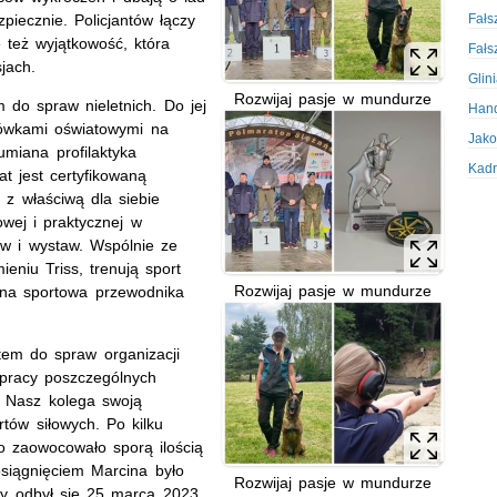
zpiecznie. Policjantów łączy
Fałs
 też wyjątkowość, która
Fałs
jach.
Glin
Rozwijaj pasje w mundurze
do spraw nieletnich. Do jej
Hand
ówkami oświatowymi na
Jako
umiana profilaktyka
Kadr
t jest certyfikowaną
 właściwą dla siebie
Kobi
wej i praktycznej w
Koru
ów i wystaw. Wspólnie ze
Krad
eniu Triss, trenują sport
Krad
Rozwijaj pasje w mundurze
ona sportowa przewodnika
Kult
Logi
em do spraw organizacji
 pracy poszczególnych
Mate
 Nasz kolega swoją
Nagr
tów siłowych. Po kilku
Napa
co zaowocowało sporą ilością
Napa
siągnięciem Marcina było
Rozwijaj pasje w mundurze
óry odbył się 25 marca 2023