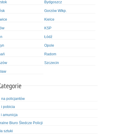
ystok
Bydgoszcz
ńsk
Gorzów Wlkp.
wice
Kielce
ków
KSP
in
Łódź
tyn
Opole
nań
Radom
szów
Szczecin
cław
Kategorie
i na policjantów
 i pobicia
 i amunicja
ralne Biuro Śledcze Policji
ła sztuki