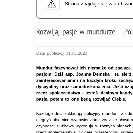
Strona znajduje się w archiwu
Rozwijaj pasje w mundurze – Pol
Data publikacji 31.03.2023
Mundur fascynował ich niemalże od zawsze. A
pasjom. Dziś asp. Joanna Demska i st. sierż
zainteresowaniami i na każdym kroku zachęca
dyscypliny oraz samodoskonalenia. Jeśli cz
rzecz społeczeństwa - jesteś idealnym kandy
pasje, potem to one będą rozwijać Ciebie.
Każdego dnia zakładają policyjny mundur i z odd
niegdyś obietnice wypowiedziane wraz ze słowam
czynności służbowe wykonują w różnych pionach,
rzecz społeczeństwa. Ścigają przestępców, spraw