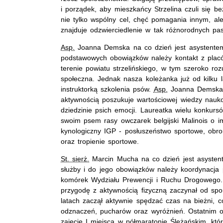
i porządek, aby mieszkańcy Strzelina czuli się be
nie tylko wspólny cel, chęć pomagania innym, ale
znajduje odzwierciedlenie w tak różnorodnych pas
Asp.
Joanna Demska na co dzień jest asystentem 
podstawowych obowiązków należy kontakt z plac
terenie powiatu strzelińskiego, w tym szeroko roz
społeczna. Jednak nasza koleżanka już od kilku la
instruktorką szkolenia psów.
Asp.
Joanna Demska z
aktywnością poszukuje wartościowej wiedzy nauko
dziedzinie psich emocji. Laureatka wielu konkurs
swoim psem rasy owczarek belgijski Malinois o imi
kynologiczny IGP - posłuszeństwo sportowe, obr
oraz tropienie sportowe.
St. sierż.
Marcin Mucha na co dzień jest asystent
służby i do jego obowiązków należy koordynacja
komórek Wydziału Prewencji i Ruchu Drogowego.
przygodę z aktywnością fizyczną zaczynał od spor
latach zaczął aktywnie spędzać czas na bieżni, 
odznaczeń, pucharów oraz wyróżnień. Ostatnim o
zajęcie I miejsca w półmaratonie Ślężańskim, kt