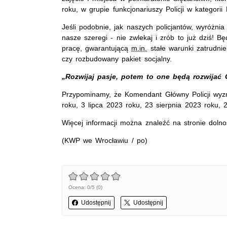
roku, w grupie funkcjonariuszy Policji w kategorii
Jeśli podobnie, jak naszych policjantów, wyróżni
nasze szeregi - nie zwlekaj i zrób to już dziś! B
pracę, gwarantującą
m.in.
stałe warunki zatrudni
czy rozbudowany pakiet socjalny.
„Rozwijaj pasje, potem to one będą rozwijać C
Przypominamy, że Komendant Główny Policji wyzna
roku, 3 lipca 2023 roku, 23 sierpnia 2023 roku,
Więcej informacji można znaleźć na stronie dolnoś
(KWP we Wrocławiu / po)
Ocena: 0/5 (0)
Udostępnij
Udostępnij