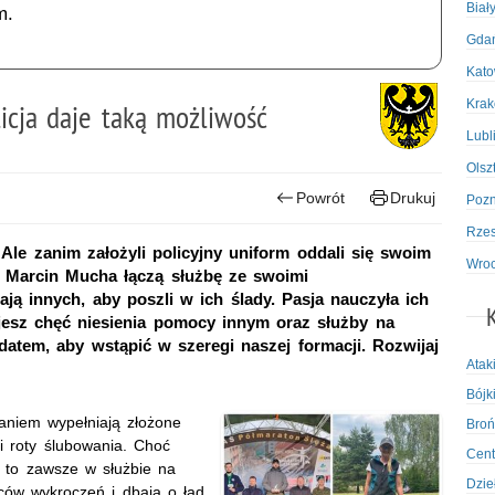
Biał
m.
Gda
Kato
Kra
icja daje taką możliwość
Lubl
Olsz
Powrót
Drukuj
Poz
Rze
le zanim założyli policyjny uniform oddali się swoim
Wro
. Marcin Mucha łączą służbę ze swoimi
ją innych, aby poszli w ich ślady. Pasja nauczyła ich
ujesz chęć niesienia pomocy innym oraz służby na
datem, aby wstąpić w szeregi naszej formacji. Rozwijaj
Atak
Bójki
aniem wypełniają złożone
Broń
i roty ślubowania. Choć
Cent
 to zawsze w służbie na
Dzie
ców wykroczeń i dbają o ład