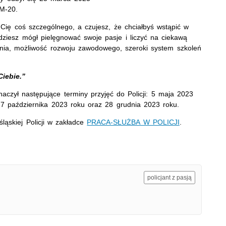
Napa
 M-20.
Niel
a Cię coś szczególnego, a czujesz, że chciałbyś wstąpić w
Niet
ędziesz mógł pielęgnować swoje pasje i liczyć na ciekawą
Niet
enia, możliwość rozwoju zawodowego, szeroki system szkoleń
Niet
Nisz
iebie.”
Nowo
czył następujące terminy przyjęć do Policji: 5 maja 2023
Odpo
 27 października 2023 roku oraz 28 grudnia 2023 roku.
Ofia
ląskiej Policji w zakładce
PRACA-SŁUŻBA W POLICJI
.
Opin
Osz
Pedo
Pira
policjant z pasją
Podr
Pogr
Pole
Poli