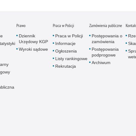
Porw
Poża
Pran
Prawo
Praca w Policji
Zamówienia publiczne
Kontak
Praw
je
Dziennik
Praca w Policji
Postępowania o
Rze
Prof
Urzędowy KGP
zamówienia
atystyki
Informacje
Skar
Prof
Wyroki sądowe
Postępowania
Ogłoszenia
Spr
Prz
podprogowe
wet
Listy rankingowe
Prze
Archiwum
arny
Rekrutacja
Prze
ogowy
Prze
Prze
ubliczna
Prze
Prze
Prze
Prze
Prze
Prze