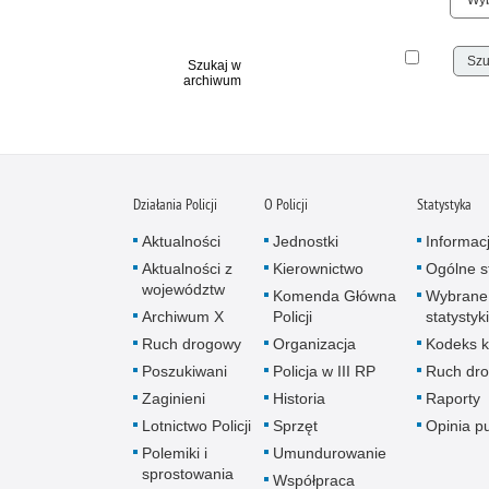
Szukaj w
archiwum
Działania Policji
O Policji
Statystyka
Aktualności
Jednostki
Informac
Aktualności z
Kierownictwo
Ogólne st
województw
Komenda Główna
Wybrane
Archiwum X
Policji
statystyki
Ruch drogowy
Organizacja
Kodeks k
Poszukiwani
Policja w III RP
Ruch dr
Zaginieni
Historia
Raporty
Lotnictwo Policji
Sprzęt
Opinia p
Polemiki i
Umundurowanie
sprostowania
Współpraca