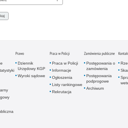
Porw
Poża
Pran
Praw
Prof
Prof
Prz
Prawo
Praca w Policji
Zamówienia publiczne
Kontak
Prze
je
Dziennik
Praca w Policji
Postępowania o
Rze
Prze
Urzędowy KGP
zamówienia
atystyki
Informacje
Skar
Prze
Wyroki sądowe
Postępowania
Ogłoszenia
Spr
Prze
podprogowe
wet
Listy rankingowe
Archiwum
Prze
arny
Rekrutacja
Prze
ogowy
Prze
ubliczna
Prze
Prze
Prze