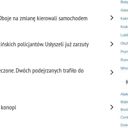
Biał
Gda
 Oboje na zmianę kierowali samochodem
Kato
Kra
Lubl
skich policjantów. Usłyszeli już zarzuty
Olsz
Poz
Rze
Wro
czone. Dwóch podejrzanych trafiło do
Atak
Bójki
ę konopi
Broń
Cent
Dzie