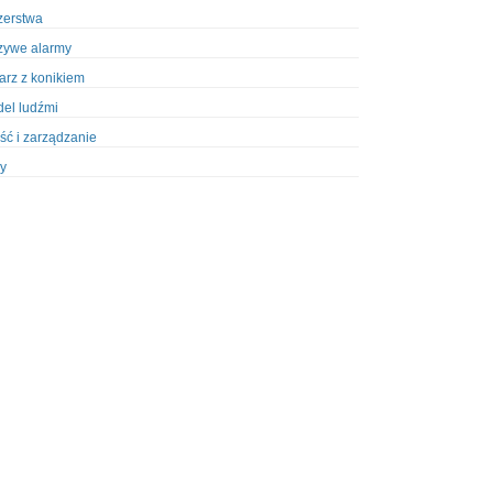
zerstwa
zywe alarmy
iarz z konikiem
el ludźmi
ść i zarządzanie
y
ety w Policji
pcja
zież
zieże z włamaniem
ura
styka, wyposażenie
riały wybuchowe
odzeni policjanci
dy na banki
dy na taksówkarzy