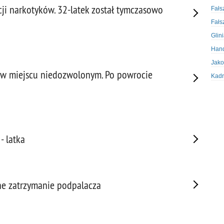
ji narkotyków. 32-latek został tymczasowo
Fałs
Fałs
Glin
Hand
Jako
d w miejscu niedozwolonym. Po powrocie
Kadr
Kobi
Koru
Krad
Krad
- latka
Kult
Logi
Mate
zne zatrzymanie podpalacza
Nagr
Napa
Napa