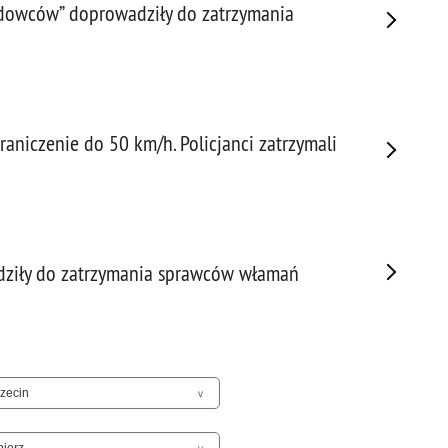
Napa
adowców” doprowadziły do zatrzymania
Niel
Niet
Niet
Niet
Nisz
aniczenie do 50 km/h. Policjanci zatrzymali
Nowo
Odpo
Ofia
Opin
dziły do zatrzymania sprawców włamań
Osz
Pedo
Pira
Podr
Pogr
Pole
Poli