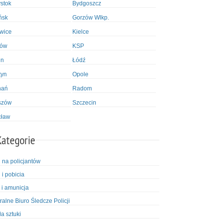
ystok
Bydgoszcz
ńsk
Gorzów Wlkp.
wice
Kielce
ków
KSP
in
Łódź
tyn
Opole
nań
Radom
szów
Szczecin
cław
Kategorie
i na policjantów
 i pobicia
 i amunicja
ralne Biuro Śledcze Policji
ła sztuki