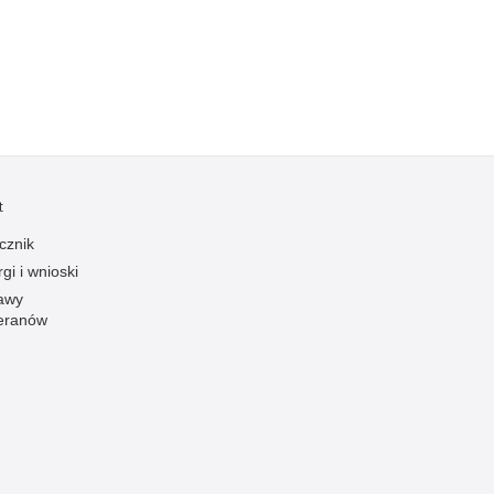
ania
ry i podpalenia
ie brudnych pieniędzy
a człowieka
anacje, zbeszczeszczania
ilaktyka
emoc domowa
t
moc w szkole
cznik
myt
gi i wnioski
stępczość alkoholowa
awy
stępczość bankowa i kredytowa
eranów
stępczość cudzoziemców
stępczość farmaceutyczna
stępczość gospodarcza
stępczość internetowa
stępczość komputerowa
stępczość kryminalna