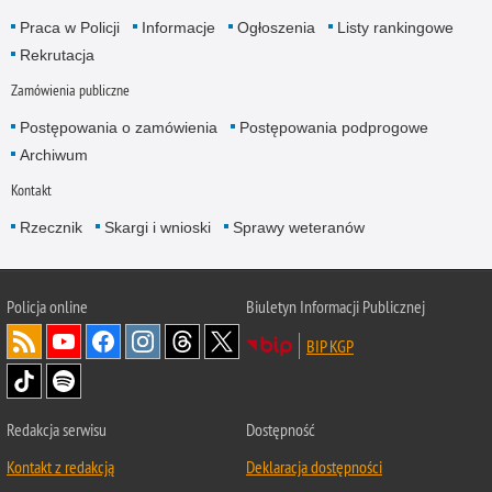
Praca w Policji
Informacje
Ogłoszenia
Listy rankingowe
Rekrutacja
Zamówienia publiczne
Postępowania o zamówienia
Postępowania podprogowe
Archiwum
Kontakt
Rzecznik
Skargi i wnioski
Sprawy weteranów
Policja
online
Biuletyn Informacji Publicznej
BIP KGP
Redakcja serwisu
Dostępność
Kontakt z redakcją
Deklaracja dostępności