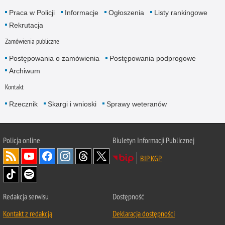
Praca w Policji
Informacje
Ogłoszenia
Listy rankingowe
Rekrutacja
Zamówienia publiczne
Postępowania o zamówienia
Postępowania podprogowe
Archiwum
Kontakt
Rzecznik
Skargi i wnioski
Sprawy weteranów
Policja
online
Biuletyn Informacji Publicznej
BIP KGP
Redakcja serwisu
Dostępność
Kontakt z redakcją
Deklaracja dostępności