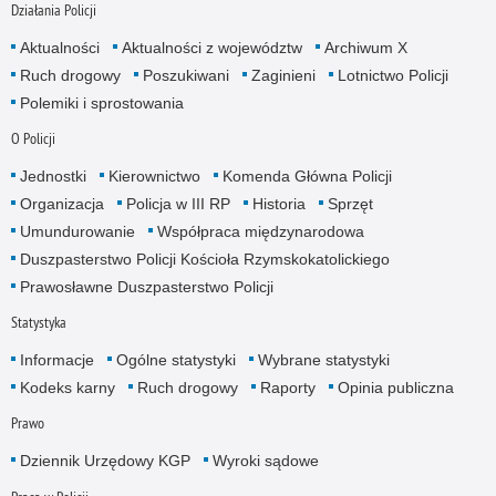
Działania Policji
Aktualności
Aktualności z województw
Archiwum X
Ruch drogowy
Poszukiwani
Zaginieni
Lotnictwo Policji
Polemiki i sprostowania
O Policji
Jednostki
Kierownictwo
Komenda Główna Policji
Organizacja
Policja w III RP
Historia
Sprzęt
Umundurowanie
Współpraca międzynarodowa
Duszpasterstwo Policji Kościoła Rzymskokatolickiego
Prawosławne Duszpasterstwo Policji
Statystyka
Informacje
Ogólne statystyki
Wybrane statystyki
Kodeks karny
Ruch drogowy
Raporty
Opinia publiczna
Prawo
Dziennik Urzędowy KGP
Wyroki sądowe