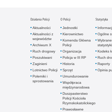
Działania Policji
O Policji
Statystyka
Aktualności
Jednostki
Informac
Aktualności z
Kierownictwo
Ogólne st
województw
Komenda Główna
Wybrane
Archiwum X
Policji
statystyki
Ruch drogowy
Organizacja
Kodeks k
Poszukiwani
Policja w III RP
Ruch dr
Zaginieni
Historia
Raporty
Lotnictwo Policji
Sprzęt
Opinia p
Polemiki i
Umundurowanie
sprostowania
Współpraca
międzynarodowa
Duszpasterstwo
Policji Kościoła
Rzymskokatolickiego
Prawosławne