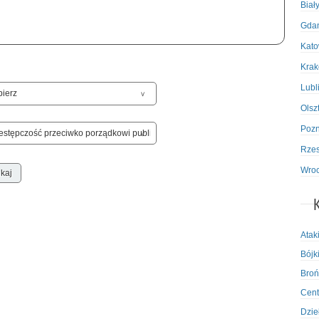
Biał
Gda
Kato
Kra
Lubl
Olsz
Poz
Rze
Wro
Atak
Bójki
Broń
Cent
Dzie