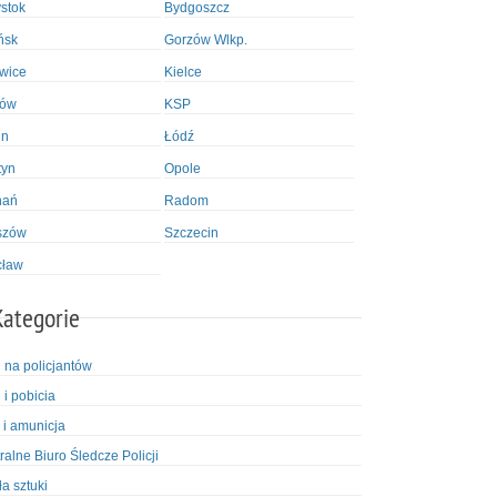
ystok
Bydgoszcz
ńsk
Gorzów Wlkp.
wice
Kielce
ków
KSP
in
Łódź
tyn
Opole
nań
Radom
szów
Szczecin
cław
Kategorie
i na policjantów
 i pobicia
 i amunicja
ralne Biuro Śledcze Policji
ła sztuki