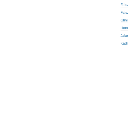
Fałs
Fałs
Glin
Hand
Jako
Kadr
Kobi
Koru
Krad
Krad
Kult
Logi
Mate
Nagr
Napa
Napa