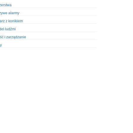
zerstwa
zywe alarmy
iarz z konikiem
el ludźmi
ść i zarządzanie
y
ety w Policji
pcja
zież
zieże z włamaniem
ura
styka, wyposażenie
riały wybuchowe
odzeni policjanci
dy na banki
dy na taksówkarzy