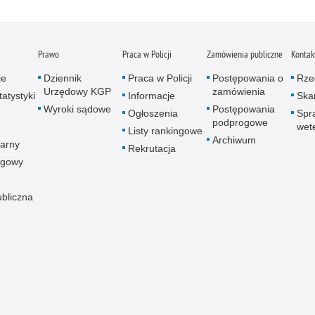
Napa
Niel
Niet
Prawo
Praca w Policji
Zamówienia publiczne
Kontak
Niet
Niet
je
Dziennik
Praca w Policji
Postępowania o
Rze
Urzędowy KGP
zamówienia
atystyki
Informacje
Skar
Nisz
Wyroki sądowe
Postępowania
Ogłoszenia
Spr
Nowo
podprogowe
wet
Listy rankingowe
Odpo
Archiwum
arny
Rekrutacja
Ofia
ogowy
Opin
Osz
ubliczna
Pedo
Pira
Podr
Pogr
Pole
Poli