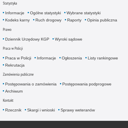
Statystyka
Informacje
Ogólne statystyki
Wybrane statystyki
Kodeks karny
Ruch drogowy
Raporty
Opinia publiczna
Prawo
Dziennik Urzędowy KGP
Wyroki sądowe
Praca w Policji
Praca w Policji
Informacje
Ogłoszenia
Listy rankingowe
Rekrutacja
Zamówienia publiczne
Postępowania o zamówienia
Postępowania podprogowe
Archiwum
Kontakt
Rzecznik
Skargi i wnioski
Sprawy weteranów